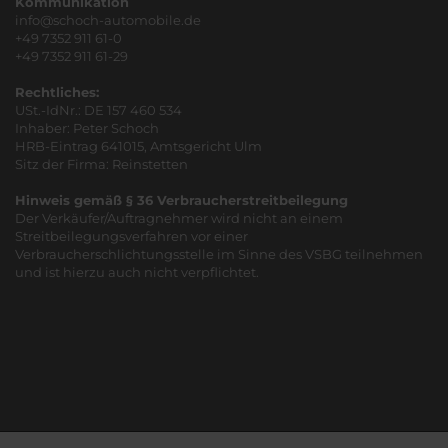
Kommunikation
info@schoch-automobile.de
+49 7352 911 61-0
+49 7352 911 61-29
Rechtliches:
USt.-IdNr.: DE 157 460 534
Inhaber: Peter Schoch
HRB-Eintrag 641015, Amtsgericht Ulm
Sitz der Firma: Reinstetten
Hinweis gemäß § 36 Verbraucherstreitbeilegung
Der Verkäufer/Auftragnehmer wird nicht an einem
Streitbeilegungsverfahren vor einer
Verbraucherschlichtungsstelle im Sinne des VSBG teilnehmen
und ist hierzu auch nicht verpflichtet.