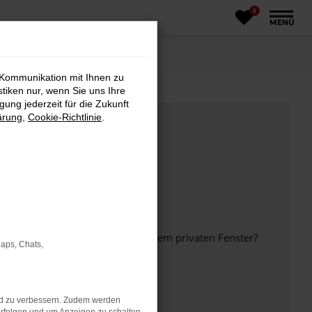
0
MENÜ
 Kommunikation mit Ihnen zu
stiken nur, wenn Sie uns Ihre
ung jederzeit für die Zukunft
ärung
,
Cookie-Richtlinie
.
inem anderen Browser oder in einem privaten Fenster?
Maps, Chats,
nd zu verbessern. Zudem werden
ht mehr unterstützt werden.