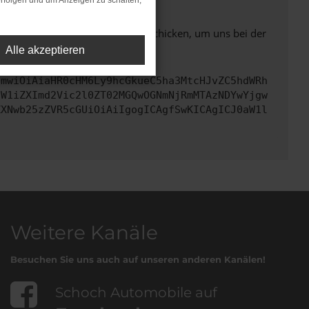
rfolgen und um Anzeigen zu schalten,
ben. Du kannst uns diesen Text schicken, um uns bei der
Alle akzeptieren
cmwiOiAiaHR0cHM6Ly9hcGkueC5ha3MtcHJvZC5hdWRh
dW1iZXImd2Vic2l0ZT02MGQwOGNmNjRmMTAzNDYwYjgw
ZXNwb25zZVR5cGUiOiAiIgogICAgfSwKICAgICJ0aW1l
Weitere Kanäle
Besuchen Sie uns auch auf unseren anderen Kanälen!
Schoch Automobile auf