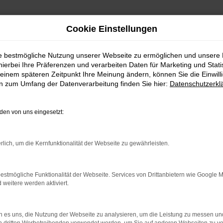
Cookie Einstellungen
ie bestmögliche Nutzung unserer Webseite zu ermöglichen und unsere
hierbei Ihre Präferenzen und verarbeiten Daten für Marketing und Stati
einem späteren Zeitpunkt Ihre Meinung ändern, können Sie die Einwillig
en zum Umfang der Datenverarbeitung finden Sie hier:
Datenschutzerkl
en von uns eingesetzt:
indung.
hine?
rlich, um die Kernfunktionalität der Webseite zu gewährleisten.
aden bestimmter Seiten verhindern. Funktioniert die Seite in e
estmögliche Funktionalität der Webseite. Services von Drittanbietern wie Google 
eitere werden aktiviert.
 zu beheben.
bssystem auf dem neuesten Stand sind.
 es uns, die Nutzung der Webseite zu analysieren, um die Leistung zu messen u
ko, sondern kann auch dazu führen, dass bestimmte Funktionen nic