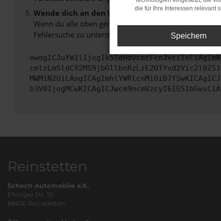
Technologien eingesetzt, die v
die für Ihre Interessen relevant s
Wende dich an den Webseitenbetreiber.
Wenn du alle oben genannten Schritte versucht hast, k
Fehlersuche zu unterstützen:
Speichern
ewogICJuYW1lIjogIk5ldHdvcmtFcnJvciIsCiAgImN
cmlzLm5ldC92MS9jbGllbnRzLzE2OTYvd2Vic2l0ZS1
MWM1N2UiLAogICAgImhlYWRlcnMiOiB7fSwKICAgICJ
b3V0IjogMCwKICAgICJwcm9ncmVzcyI6IG51bGwsCiA
Reinstetten
Schoch Automobile e.K.
Ehinger Str. 10
88416 Reinstetten