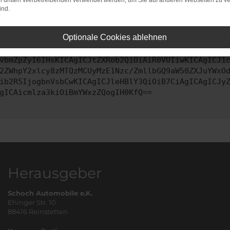
on dritten Werbetreibenden verwendet werden, um Sie auf anderen Webseiten zu ve
ind.
ontaktiere uns bitte. Wir werden versuchen, das Problem zu behe
Optionale Cookies ablehnen
vbmZpZyI6IHsKICAgICJtZXRob2QiOiAiR0VUIiwKICAgICJ1
2ZWhpY2xlcy8zMTQzMCUyMzE1Nzc/ZmllbGQ9aW50ZXJuYWxO
ib2R5IjogbnVsbCwKICAgICJleHBlY3QiOiB7CiAgICAgICJy
gICAicmlza3kiOiBmYWxzZQogIH0KfQ==
Herausgeber
Schoch Automobile e.K.
Ehinger Str. 10
88416 Reinstetten