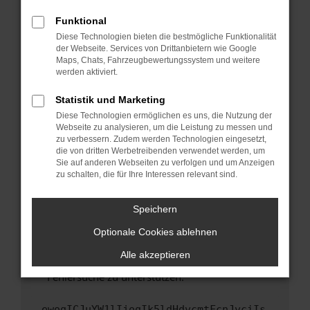
anderen Browser oder in einem privaten
Fenster?
Funktional
Starte dein Gerät neu.
Diese Technologien bieten die bestmögliche Funktionalität
der Webseite. Services von Drittanbietern wie Google
Das kann manchmal helfen, vorübergehende
Maps, Chats, Fahrzeugbewertungssystem und weitere
Probleme zu beheben.
werden aktiviert.
Stelle sicher, dass dein Browser und dein
Statistik und Marketing
Betriebssystem auf dem neuesten Stand
Diese Technologien ermöglichen es uns, die Nutzung der
sind.
Webseite zu analysieren, um die Leistung zu messen und
Veraltete Software birgt nicht nur ein
zu verbessern. Zudem werden Technologien eingesetzt,
Sicherheitsrisiko, sondern kann auch dazu
die von dritten Werbetreibenden verwendet werden, um
führen, dass bestimmte Funktionen nicht mehr
Sie auf anderen Webseiten zu verfolgen und um Anzeigen
zu schalten, die für Ihre Interessen relevant sind.
unterstützt werden.
Wende dich an den Webseitenbetreiber.
Speichern
Wenn du alle oben genannten Schritte versucht
hast, kontaktiere uns bitte. Wir werden
Optionale Cookies ablehnen
versuchen, das Problem zu beheben. Du kannst
Alle akzeptieren
uns diesen Text schicken, um uns bei der
Fehlersuche zu unterstützen:
ewogICJuYW1lIjogIk5ldHdvcmtFcnJvciIs