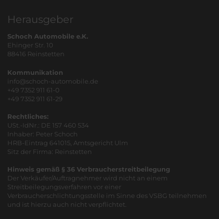
Herausgeber
Schoch Automobile e.K.
Ehinger Str. 10
88416 Reinstetten
Kommunikation
info@schoch-automobile.de
+49 7352 911 61-0
+49 7352 911 61-29
Rechtliches:
USt.-IdNr.: DE 157 460 534
Inhaber: Peter Schoch
HRB-Eintrag 641015, Amtsgericht Ulm
Sitz der Firma: Reinstetten
Hinweis gemäß § 36 Verbraucherstreitbeilegung
Der Verkäufer/Auftragnehmer wird nicht an einem
Streitbeilegungsverfahren vor einer
Verbraucherschlichtungsstelle im Sinne des VSBG teilnehmen
und ist hierzu auch nicht verpflichtet.