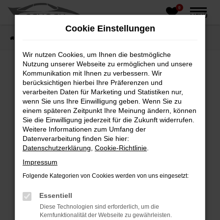
0
Zum
MENÜ
Hauptinhalt
Cookie Einstellungen
springen
Startseite
Fahrzeughandel
Fahrzeugbörse
Wir nutzen Cookies, um Ihnen die bestmögliche
Nutzung unserer Webseite zu ermöglichen und unsere
Kommunikation mit Ihnen zu verbessern. Wir
berücksichtigen hierbei Ihre Präferenzen und
Fehler: Network Error
verarbeiten Daten für Marketing und Statistiken nur,
wenn Sie uns Ihre Einwilligung geben. Wenn Sie zu
Beim Laden ist ein Fehler aufgetreten.
einem späteren Zeitpunkt Ihre Meinung ändern, können
Hier sind ein paar Tipps, die dir helfen können:
Sie die Einwilligung jederzeit für die Zukunft widerrufen.
Weitere Informationen zum Umfang der
Überprüfe deine Firewall und deine
Datenverarbeitung finden Sie hier:
Internetverbindung.
Datenschutzerklärung
,
Cookie-Richtlinie
.
Laden andere Webseiten, zum Beispiel deine
Impressum
Suchmaschine?
Folgende Kategorien von Cookies werden von uns eingesetzt:
Prüfe deine Browsererweiterungen.
Manche Erweiterungen, wie Werbeblocker,
Essentiell
können das Laden bestimmter Seiten
Diese Technologien sind erforderlich, um die
verhindern. Funktioniert die Seite in einem
Kernfunktionalität der Webseite zu gewährleisten.