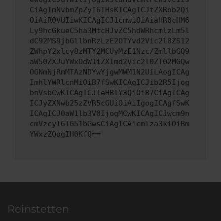
CiAgImNvbmZpZyI6IHsKICAgICJtZXRob2Qi
OiAiR0VUIiwKICAgICJ1cmwiOiAiaHR0cHM6
Ly9hcGkueC5ha3MtcHJvZC5hdWRhcmlzLm5l
dC92MS9jbGllbnRzLzE2OTYvd2Vic2l0ZS12
ZWhpY2xlcy8zMTY2MCUyMzE1Nzc/ZmllbGQ9
aW50ZXJuYWxOdW1iZXImd2Vic2l0ZT02MGQw
OGNmNjRmMTAzNDYwYjgwMWM1N2UiLAogICAg
ImhlYWRlcnMiOiB7fSwKICAgICJib2R5Ijog
bnVsbCwKICAgICJleHBlY3QiOiB7CiAgICAg
ICJyZXNwb25zZVR5cGUiOiAiIgogICAgfSwK
ICAgICJ0aW1lb3V0IjogMCwKICAgICJwcm9n
cmVzcyI6IG51bGwsCiAgICAicmlza3kiOiBm
YWxzZQogIH0KfQ==
Reinstetten