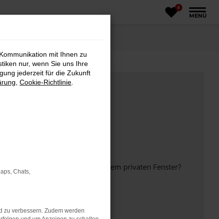
0
MENÜ
 Kommunikation mit Ihnen zu
stiken nur, wenn Sie uns Ihre
ung jederzeit für die Zukunft
ärung
,
Cookie-Richtlinie
.
inem anderen Browser oder in einem privaten Fenster?
Maps, Chats,
nd zu verbessern. Zudem werden
ht mehr unterstützt werden.