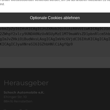
on dritten Werbetreibenden verwendet werden, um Sie auf anderen Webseiten zu ve
ind.
ontaktiere uns bitte. Wir werden versuchen, das Problem zu behe
Optionale Cookies ablehnen
vbmZpZyI6IHsKICAgICJtZXRob2QiOiAiR0VUIiwKICAgICJ1
2ZWhpY2xlcy9UNDA0NzUxNSUyMzE1MT9maWVsZD1pbnRlcm5h
gImJvZHkiOiBudWxsLAogICAgImV4cGVjdCI6IHsKICAgICAg
KICAgICJyaXNreSI6IGZhbHNlCiAgfQp9
Herausgeber
Schoch Automobile e.K.
Ehinger Str. 10
88416 Reinstetten