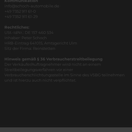
Kommunikation
info@schoch-automobile.de
+49 7352 911 61-0
+49 7352 911 61-29
Rechtliches:
USt.-IdNr.: DE 157 460 534
Inhaber: Peter Schoch
HRB-Eintrag 641015, Amtsgericht Ulm
Sitz der Firma: Reinstetten
Hinweis gemäß § 36 Verbraucherstreitbeilegung
Der Verkäufer/Auftragnehmer wird nicht an einem
Streitbeilegungsverfahren vor einer
Verbraucherschlichtungsstelle im Sinne des VSBG teilnehmen
und ist hierzu auch nicht verpflichtet.