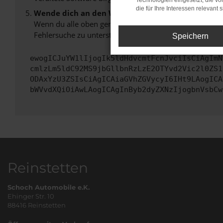
Technologien eingesetzt, die v
die für Ihre Interessen relevant s
Wende dich an den Webseitenbetreiber.
Wenn du alle oben genannten Schritte versucht hast, k
Fehlersuche zu unterstützen:
Speichern
ewogICJuYW1lIjogIk5ldHdvcmtFcnJvciIsCiAgImN
cmlzLm5ldC92MS9jbGllbnRzLzE2OTYvd2Vic2l0ZS1
ODAxYzU3ZSIsCiAgICAiaGVhZGVycyI6IHt9LAogICA
bWVvdXQiOiAwLAogICAgInByb2dyZXNzIjogbnVsbCw
Reinstetten
Schoch Automobile e.K.
Ehinger Str. 10
88416 Reinstetten