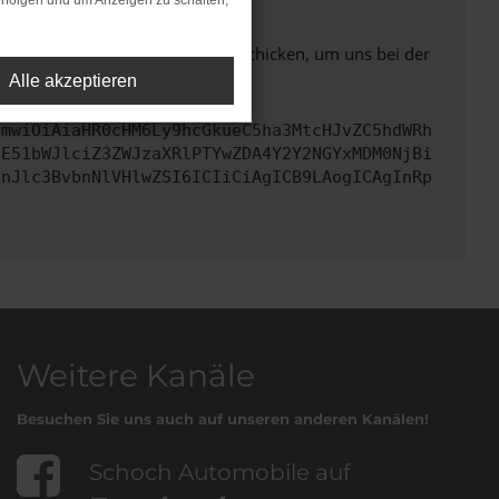
rfolgen und um Anzeigen zu schalten,
ben. Du kannst uns diesen Text schicken, um uns bei der
Alle akzeptieren
cmwiOiAiaHR0cHM6Ly9hcGkueC5ha3MtcHJvZC5hdWRh
bE51bWJlciZ3ZWJzaXRlPTYwZDA4Y2Y2NGYxMDM0NjBi
InJlc3BvbnNlVHlwZSI6ICIiCiAgICB9LAogICAgInRp
Weitere Kanäle
Besuchen Sie uns auch auf unseren anderen Kanälen!
Schoch Automobile auf