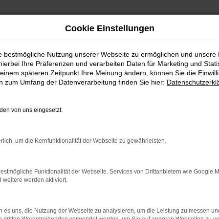
Cookie Einstellungen
ie bestmögliche Nutzung unserer Webseite zu ermöglichen und unsere
hierbei Ihre Präferenzen und verarbeiten Daten für Marketing und Stati
einem späteren Zeitpunkt Ihre Meinung ändern, können Sie die Einwillig
en zum Umfang der Datenverarbeitung finden Sie hier:
Datenschutzerkl
en von uns eingesetzt:
indung.
hine?
rlich, um die Kernfunktionalität der Webseite zu gewährleisten.
aden bestimmter Seiten verhindern. Funktioniert die Seite in e
estmögliche Funktionalität der Webseite. Services von Drittanbietern wie Google 
eitere werden aktiviert.
 zu beheben.
bssystem auf dem neuesten Stand sind.
 es uns, die Nutzung der Webseite zu analysieren, um die Leistung zu messen u
ko, sondern kann auch dazu führen, dass bestimmte Funktionen nic