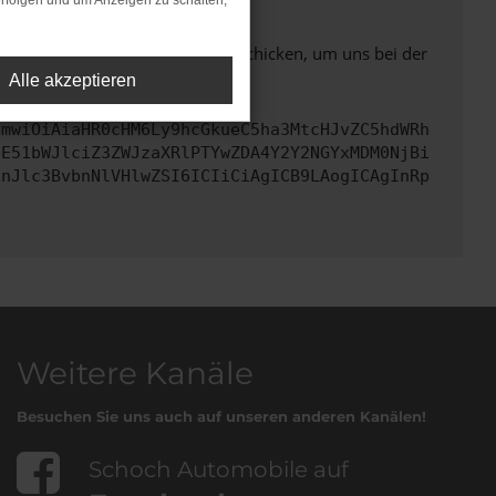
rfolgen und um Anzeigen zu schalten,
ben. Du kannst uns diesen Text schicken, um uns bei der
Alle akzeptieren
cmwiOiAiaHR0cHM6Ly9hcGkueC5ha3MtcHJvZC5hdWRh
bE51bWJlciZ3ZWJzaXRlPTYwZDA4Y2Y2NGYxMDM0NjBi
InJlc3BvbnNlVHlwZSI6ICIiCiAgICB9LAogICAgInRp
Weitere Kanäle
Besuchen Sie uns auch auf unseren anderen Kanälen!
Schoch Automobile auf