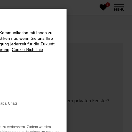
0
MENÜ
 Kommunikation mit Ihnen zu
stiken nur, wenn Sie uns Ihre
ung jederzeit für die Zukunft
ärung
,
Cookie-Richtlinie
.
inem anderen Browser oder in einem privaten Fenster?
Maps, Chats,
nd zu verbessern. Zudem werden
ht mehr unterstützt werden.