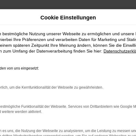
Cookie Einstellungen
ie bestmögliche Nutzung unserer Webseite zu ermöglichen und unsere
hierbei Ihre Präferenzen und verarbeiten Daten für Marketing und Stati
einem späteren Zeitpunkt Ihre Meinung ändern, können Sie die Einwillig
en zum Umfang der Datenverarbeitung finden Sie hier:
Datenschutzerkl
en von uns eingesetzt:
indung.
hine?
rlich, um die Kernfunktionalität der Webseite zu gewährleisten.
aden bestimmter Seiten verhindern. Funktioniert die Seite in e
estmögliche Funktionalität der Webseite. Services von Drittanbietern wie Google 
eitere werden aktiviert.
 zu beheben.
bssystem auf dem neuesten Stand sind.
 es uns, die Nutzung der Webseite zu analysieren, um die Leistung zu messen u
ko, sondern kann auch dazu führen, dass bestimmte Funktionen nic