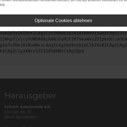
on dritten Werbetreibenden verwendet werden, um Sie auf anderen Webseiten zu ve
ind.
ontaktiere uns bitte. Wir werden versuchen, das Problem zu behe
Optionale Cookies ablehnen
vbmZpZyI6IHsKICAgICJtZXRob2QiOiAiR0VUIiwKICAgICJ1
2ZWhpY2xlcy9UNDA0NzA0NiUyMzE1MT9maWVsZD1pbnRlcm5h
gImJvZHkiOiBudWxsLAogICAgImV4cGVjdCI6IHsKICAgICAg
KICAgICJyaXNreSI6IGZhbHNlCiAgfQp9
Herausgeber
Schoch Automobile e.K.
Ehinger Str. 10
88416 Reinstetten