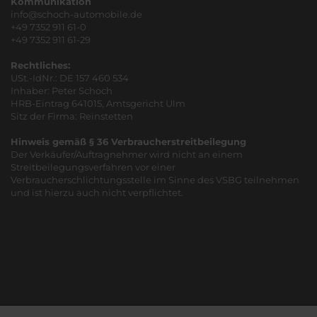
Kommunikation
info@schoch-automobile.de
+49 7352 911 61-0
+49 7352 911 61-29
Rechtliches:
USt.-IdNr.: DE 157 460 534
Inhaber: Peter Schoch
HRB-Eintrag 641015, Amtsgericht Ulm
Sitz der Firma: Reinstetten
Hinweis gemäß § 36 Verbraucherstreitbeilegung
Der Verkäufer/Auftragnehmer wird nicht an einem
Streitbeilegungsverfahren vor einer
Verbraucherschlichtungsstelle im Sinne des VSBG teilnehmen
und ist hierzu auch nicht verpflichtet.