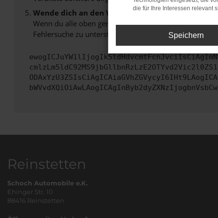
Technologien eingesetzt, die v
die für Ihre Interessen relevant s
Wende dich an den Webseitenbetreiber.
Wenn du alle oben genannten Schritte versucht hast, k
Fehlersuche zu unterstützen:
Speichern
ewogICJuYW1lIjogIk5ldHdvcmtFcnJvciIsCiAgImN
cmlzLm5ldC92MS9jbGllbnRzLzE2OTYvd2Vic2l0ZS1
ODAxYzU3ZSIsCiAgICAiaGVhZGVycyI6IHt9LAogICA
bWVvdXQiOiAwLAogICAgInByb2dyZXNzIjogbnVsbCw
Reinstetten
Schoch Automobile e.K.
Ehinger Str. 10
88416 Reinstetten