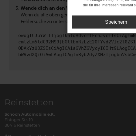
Technologien eingesetzt, die v
die für Ihre Interessen relevant s
Wende dich an den Webseitenbetreiber.
Wenn du alle oben genannten Schritte versucht hast, k
Fehlersuche zu unterstützen:
Speichern
ewogICJuYW1lIjogIk5ldHdvcmtFcnJvciIsCiAgImN
cmlzLm5ldC92MS9jbGllbnRzLzE2OTYvd2Vic2l0ZS1
ODAxYzU3ZSIsCiAgICAiaGVhZGVycyI6IHt9LAogICA
bWVvdXQiOiAwLAogICAgInByb2dyZXNzIjogbnVsbCw
Reinstetten
Schoch Automobile e.K.
Ehinger Str. 10
88416 Reinstetten