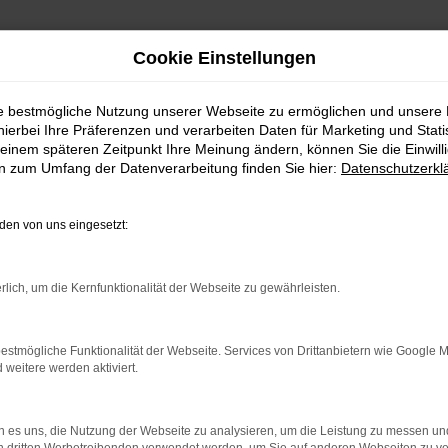
Cookie Einstellungen
ie bestmögliche Nutzung unserer Webseite zu ermöglichen und unsere
hierbei Ihre Präferenzen und verarbeiten Daten für Marketing und Stati
einem späteren Zeitpunkt Ihre Meinung ändern, können Sie die Einwillig
en zum Umfang der Datenverarbeitung finden Sie hier:
Datenschutzerkl
en von uns eingesetzt:
indung.
hine?
rlich, um die Kernfunktionalität der Webseite zu gewährleisten.
aden bestimmter Seiten verhindern. Funktioniert die Seite in e
estmögliche Funktionalität der Webseite. Services von Drittanbietern wie Google 
eitere werden aktiviert.
 zu beheben.
bssystem auf dem neuesten Stand sind.
 es uns, die Nutzung der Webseite zu analysieren, um die Leistung zu messen u
ko, sondern kann auch dazu führen, dass bestimmte Funktionen nic