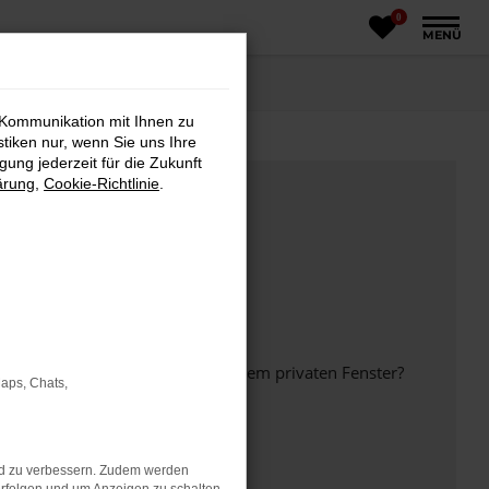
0
MENÜ
 Kommunikation mit Ihnen zu
stiken nur, wenn Sie uns Ihre
ung jederzeit für die Zukunft
ärung
,
Cookie-Richtlinie
.
inem anderen Browser oder in einem privaten Fenster?
Maps, Chats,
nd zu verbessern. Zudem werden
ht mehr unterstützt werden.