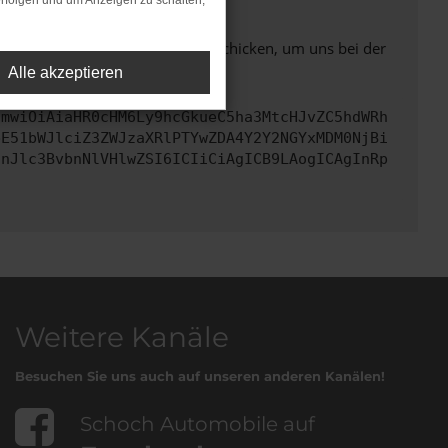
rfolgen und um Anzeigen zu schalten,
ben. Du kannst uns diesen Text schicken, um uns bei der
Alle akzeptieren
cmwiOiAiaHR0cHM6Ly9hcGkueC5ha3MtcHJvZC5hdWRh
bE51bWJlciZ3ZWJzaXRlPTYwZDA4Y2Y2NGYxMDM0NjBi
InJlc3BvbnNlVHlwZSI6ICIiCiAgICB9LAogICAgInRp
Weitere Kanäle
Besuchen Sie uns auch auf unseren anderen Kanälen!
Schoch Automobile auf