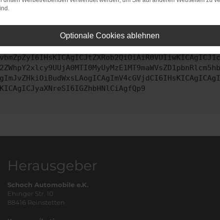
on dritten Werbetreibenden verwendet werden, um Sie auf anderen Webseiten zu ve
ind.
ontaktiere uns bitte. Wir werden versuchen, das Problem zu behe
Optionale Cookies ablehnen
vbmZpZyI6IHsKICAgICJtZXRob2QiOiAiR0VUIiwKICAgICJ1
2ZWhpY2xlcy9UUjA0MTI0MyUyMzE1MT9maWVsZD1pbnRlcm5h
gImJvZHkiOiBudWxsLAogICAgImV4cGVjdCI6IHsKICAgICAg
KICAgICJyaXNreSI6IGZhbHNlCiAgfQp9
Herausgeber
Schoch Automobile e.K.
Ehinger Str. 10
88416 Reinstetten