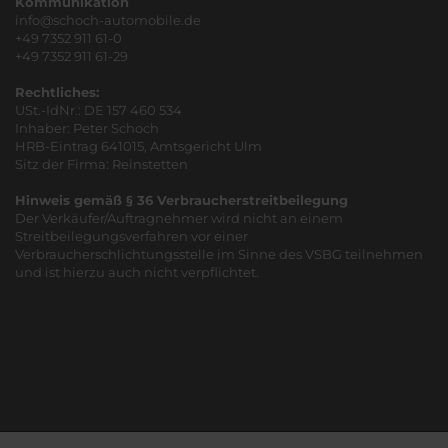
Kommunikation
info@schoch-automobile.de
+49 7352 911 61-0
+49 7352 911 61-29
Rechtliches:
USt.-IdNr.: DE 157 460 534
Inhaber: Peter Schoch
HRB-Eintrag 641015, Amtsgericht Ulm
Sitz der Firma: Reinstetten
Hinweis gemäß § 36 Verbraucherstreitbeilegung
Der Verkäufer/Auftragnehmer wird nicht an einem
Streitbeilegungsverfahren vor einer
Verbraucherschlichtungsstelle im Sinne des VSBG teilnehmen
und ist hierzu auch nicht verpflichtet.