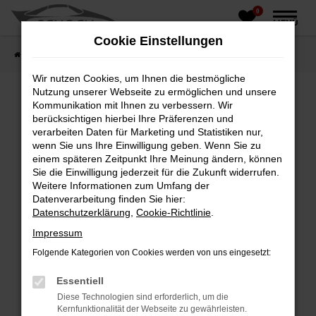
0
Zum
MENÜ
Hauptinhalt
Cookie Einstellungen
springen
Startseite
Fahrzeughandel
Fahrzeugbörse
Wir nutzen Cookies, um Ihnen die bestmögliche
Nutzung unserer Webseite zu ermöglichen und unsere
Kommunikation mit Ihnen zu verbessern. Wir
berücksichtigen hierbei Ihre Präferenzen und
Fehler: Network Error
verarbeiten Daten für Marketing und Statistiken nur,
wenn Sie uns Ihre Einwilligung geben. Wenn Sie zu
Beim Laden ist ein Fehler aufgetreten.
einem späteren Zeitpunkt Ihre Meinung ändern, können
Hier sind ein paar Tipps, die dir helfen können:
Sie die Einwilligung jederzeit für die Zukunft widerrufen.
Weitere Informationen zum Umfang der
Überprüfe deine Firewall und deine
Datenverarbeitung finden Sie hier:
Internetverbindung.
Datenschutzerklärung
,
Cookie-Richtlinie
.
Laden andere Webseiten, zum Beispiel deine
Impressum
Suchmaschine?
Folgende Kategorien von Cookies werden von uns eingesetzt:
Prüfe deine Browsererweiterungen.
Manche Erweiterungen, wie Werbeblocker,
Essentiell
können das Laden bestimmter Seiten
Diese Technologien sind erforderlich, um die
verhindern. Funktioniert die Seite in einem
Kernfunktionalität der Webseite zu gewährleisten.