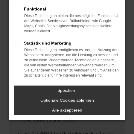
anderen Browser oder in einem privaten
Fenster?
Funktional
Starte dein Gerät neu.
Diese Technologien bieten die bestmögliche Funktionalität
der Webseite. Services von Drittanbietern wie Google
Das kann manchmal helfen, vorübergehende
Maps, Chats, Fahrzeugbewertungssystem und weitere
Probleme zu beheben.
werden aktiviert.
Stelle sicher, dass dein Browser und dein
Statistik und Marketing
Betriebssystem auf dem neuesten Stand
Diese Technologien ermöglichen es uns, die Nutzung der
sind.
Webseite zu analysieren, um die Leistung zu messen und
Veraltete Software birgt nicht nur ein
zu verbessern. Zudem werden Technologien eingesetzt,
Sicherheitsrisiko, sondern kann auch dazu
die von dritten Werbetreibenden verwendet werden, um
führen, dass bestimmte Funktionen nicht mehr
Sie auf anderen Webseiten zu verfolgen und um Anzeigen
zu schalten, die für Ihre Interessen relevant sind.
unterstützt werden.
Wende dich an den Webseitenbetreiber.
Speichern
Wenn du alle oben genannten Schritte versucht
hast, kontaktiere uns bitte. Wir werden
Optionale Cookies ablehnen
versuchen, das Problem zu beheben. Du kannst
Alle akzeptieren
uns diesen Text schicken, um uns bei der
Fehlersuche zu unterstützen:
ewogICJuYW1lIjogIk5ldHdvcmtFcnJvciIs