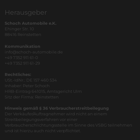
Herausgeber
Schoch Automobile e.K.
Ehinger Str. 10
88416 Reinstetten
Kommunikation
info@schoch-automobile.de
+49 7352 911 61-0
+49 7352 911 61-29
Rechtliches:
USt.-IdNr.: DE 157 460 534
Inhaber: Peter Schoch
HRB-Eintrag 641015, Amtsgericht Ulm
Sitz der Firma: Reinstetten
Hinweis gemäß § 36 Verbraucherstreitbeilegung
Der Verkäufer/Auftragnehmer wird nicht an einem
Streitbeilegungsverfahren vor einer
Verbraucherschlichtungsstelle im Sinne des VSBG teilnehmen
und ist hierzu auch nicht verpflichtet.