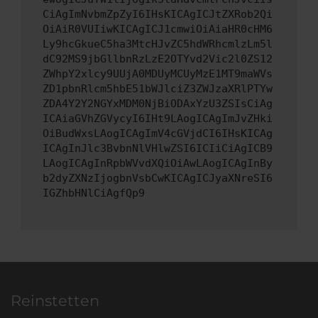
CiAgImNvbmZpZyI6IHsKICAgICJtZXRob2Qi
OiAiR0VUIiwKICAgICJ1cmwiOiAiaHR0cHM6
Ly9hcGkueC5ha3MtcHJvZC5hdWRhcmlzLm5l
dC92MS9jbGllbnRzLzE2OTYvd2Vic2l0ZS12
ZWhpY2xlcy9UUjA0MDUyMCUyMzE1MT9maWVs
ZD1pbnRlcm5hbE51bWJlciZ3ZWJzaXRlPTYw
ZDA4Y2Y2NGYxMDM0NjBiODAxYzU3ZSIsCiAg
ICAiaGVhZGVycyI6IHt9LAogICAgImJvZHki
OiBudWxsLAogICAgImV4cGVjdCI6IHsKICAg
ICAgInJlc3BvbnNlVHlwZSI6ICIiCiAgICB9
LAogICAgInRpbWVvdXQiOiAwLAogICAgInBy
b2dyZXNzIjogbnVsbCwKICAgICJyaXNreSI6
IGZhbHNlCiAgfQp9
Reinstetten