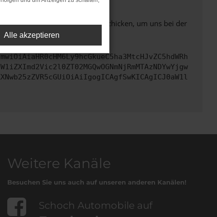
rfolgen und um Anzeigen zu schalten,
ben. Du kannst uns diesen Text schicken, um uns bei der
Alle akzeptieren
cmwiOiAiaHR0cHM6Ly9hcGkueC5ha3MtcHJvZC5hdWRh
dW1iZXImd2Vic2l0ZT02MGQwOGNmNjRmMTAzNDYwYjgw
ZXNwb25zZVR5cGUiOiAiIgogICAgfSwKICAgICJ0aW1l
Weitere Kanäle
Besuchen Sie uns auch auf unseren anderen Kanälen!
Schoch Automobile auf