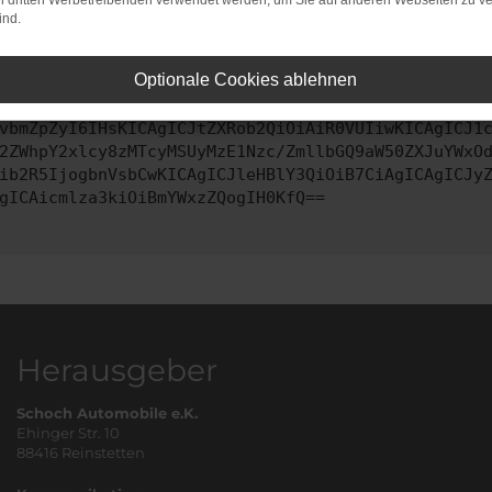
on dritten Werbetreibenden verwendet werden, um Sie auf anderen Webseiten zu ve
ind.
ontaktiere uns bitte. Wir werden versuchen, das Problem zu behe
Optionale Cookies ablehnen
vbmZpZyI6IHsKICAgICJtZXRob2QiOiAiR0VUIiwKICAgICJ1
2ZWhpY2xlcy8zMTcyMSUyMzE1Nzc/ZmllbGQ9aW50ZXJuYWxO
ib2R5IjogbnVsbCwKICAgICJleHBlY3QiOiB7CiAgICAgICJy
gICAicmlza3kiOiBmYWxzZQogIH0KfQ==
Herausgeber
Schoch Automobile e.K.
Ehinger Str. 10
88416 Reinstetten