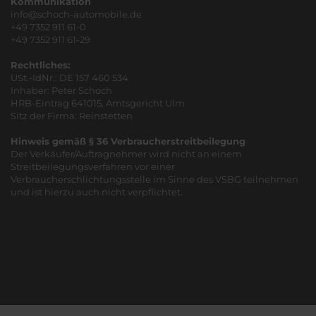
Kommunikation
info@schoch-automobile.de
+49 7352 911 61-0
+49 7352 911 61-29
Rechtliches:
USt.-IdNr.: DE 157 460 534
Inhaber: Peter Schoch
HRB-Eintrag 641015, Amtsgericht Ulm
Sitz der Firma: Reinstetten
Hinweis gemäß § 36 Verbraucherstreitbeilegung
Der Verkäufer/Auftragnehmer wird nicht an einem
Streitbeilegungsverfahren vor einer
Verbraucherschlichtungsstelle im Sinne des VSBG teilnehmen
und ist hierzu auch nicht verpflichtet.