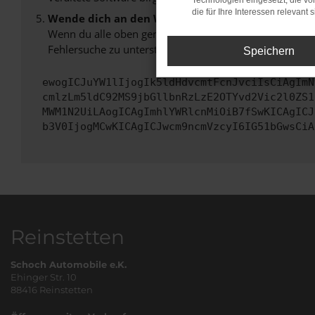
Technologien eingesetzt, die v
die für Ihre Interessen relevant s
Wende dich an den Webseitenbetreiber.
Wenn du alle oben genannten Schritte versucht hast, k
Fehlersuche zu unterstützen:
Speichern
ewogICJuYW1lIjogIk5ldHdvcmtFcnJvciIsCiAgImN
cmlzLm5ldC92MS9jbGllbnRzLzE2OTYvd2Vic2l0ZS1
MWM1N2UiLAogICAgImhlYWRlcnMiOiB7fSwKICAgICJ
b3V0IjogMCwKICAgICJwcm9ncmVzcyI6IG51bGwsCiA
Reinstetten
Schoch Automobile e.K.
Ehinger Str. 10
88416 Reinstetten