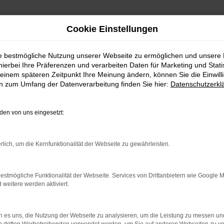
Cookie Einstellungen
ie bestmögliche Nutzung unserer Webseite zu ermöglichen und unsere
hierbei Ihre Präferenzen und verarbeiten Daten für Marketing und Stati
einem späteren Zeitpunkt Ihre Meinung ändern, können Sie die Einwillig
en zum Umfang der Datenverarbeitung finden Sie hier:
Datenschutzerkl
en von uns eingesetzt:
indung.
hine?
rlich, um die Kernfunktionalität der Webseite zu gewährleisten.
aden bestimmter Seiten verhindern. Funktioniert die Seite in e
estmögliche Funktionalität der Webseite. Services von Drittanbietern wie Google 
eitere werden aktiviert.
 zu beheben.
bssystem auf dem neuesten Stand sind.
 es uns, die Nutzung der Webseite zu analysieren, um die Leistung zu messen u
ko, sondern kann auch dazu führen, dass bestimmte Funktionen nic