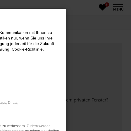
0
MENÜ
 Kommunikation mit Ihnen zu
stiken nur, wenn Sie uns Ihre
ung jederzeit für die Zukunft
ärung
,
Cookie-Richtlinie
.
inem anderen Browser oder in einem privaten Fenster?
Maps, Chats,
nd zu verbessern. Zudem werden
ht mehr unterstützt werden.