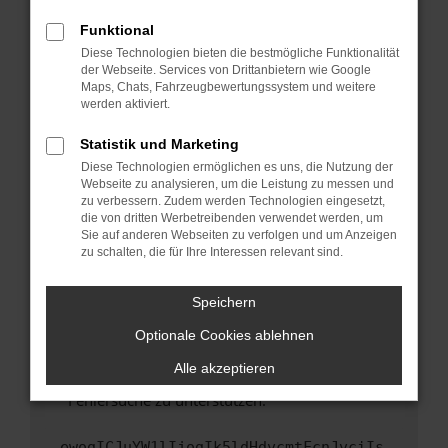
anderen Browser oder in einem privaten
Fenster?
Funktional
Starte dein Gerät neu.
Diese Technologien bieten die bestmögliche Funktionalität
der Webseite. Services von Drittanbietern wie Google
Das kann manchmal helfen, vorübergehende
Maps, Chats, Fahrzeugbewertungssystem und weitere
Probleme zu beheben.
werden aktiviert.
Stelle sicher, dass dein Browser und dein
Statistik und Marketing
Betriebssystem auf dem neuesten Stand
Diese Technologien ermöglichen es uns, die Nutzung der
sind.
Webseite zu analysieren, um die Leistung zu messen und
Veraltete Software birgt nicht nur ein
zu verbessern. Zudem werden Technologien eingesetzt,
Sicherheitsrisiko, sondern kann auch dazu
die von dritten Werbetreibenden verwendet werden, um
führen, dass bestimmte Funktionen nicht mehr
Sie auf anderen Webseiten zu verfolgen und um Anzeigen
zu schalten, die für Ihre Interessen relevant sind.
unterstützt werden.
Wende dich an den Webseitenbetreiber.
Speichern
Wenn du alle oben genannten Schritte versucht
hast, kontaktiere uns bitte. Wir werden
Optionale Cookies ablehnen
versuchen, das Problem zu beheben. Du kannst
Alle akzeptieren
uns diesen Text schicken, um uns bei der
Fehlersuche zu unterstützen:
ewogICJuYW1lIjogIk5ldHdvcmtFcnJvciIs