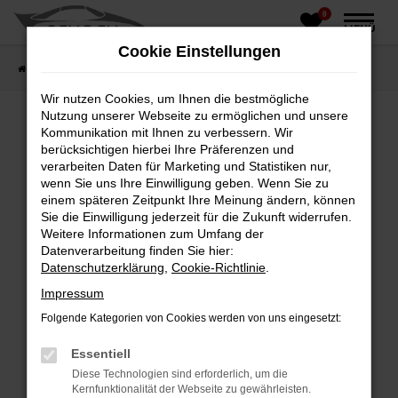
0
Zum
MENÜ
Hauptinhalt
Cookie Einstellungen
springen
Startseite
Fahrzeughandel
Fahrzeugbörse
Wir nutzen Cookies, um Ihnen die bestmögliche
Nutzung unserer Webseite zu ermöglichen und unsere
Kommunikation mit Ihnen zu verbessern. Wir
berücksichtigen hierbei Ihre Präferenzen und
Fehler: Network Error
verarbeiten Daten für Marketing und Statistiken nur,
wenn Sie uns Ihre Einwilligung geben. Wenn Sie zu
Beim Laden ist ein Fehler aufgetreten.
einem späteren Zeitpunkt Ihre Meinung ändern, können
Hier sind ein paar Tipps, die dir helfen können:
Sie die Einwilligung jederzeit für die Zukunft widerrufen.
Weitere Informationen zum Umfang der
Überprüfe deine Firewall und deine
Datenverarbeitung finden Sie hier:
Internetverbindung.
Datenschutzerklärung
,
Cookie-Richtlinie
.
Laden andere Webseiten, zum Beispiel deine
Impressum
Suchmaschine?
Folgende Kategorien von Cookies werden von uns eingesetzt:
Prüfe deine Browsererweiterungen.
Manche Erweiterungen, wie Werbeblocker,
Essentiell
können das Laden bestimmter Seiten
Diese Technologien sind erforderlich, um die
verhindern. Funktioniert die Seite in einem
Kernfunktionalität der Webseite zu gewährleisten.