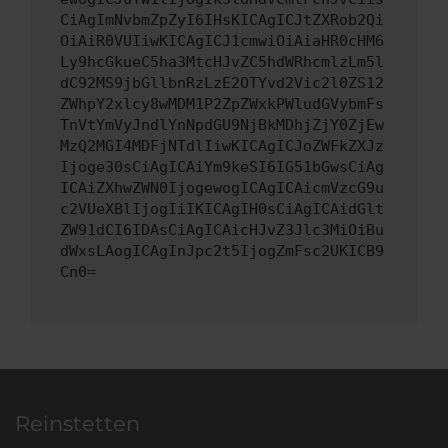
CiAgImNvbmZpZyI6IHsKICAgICJtZXRob2Qi
OiAiR0VUIiwKICAgICJ1cmwiOiAiaHR0cHM6
Ly9hcGkueC5ha3MtcHJvZC5hdWRhcmlzLm5l
dC92MS9jbGllbnRzLzE2OTYvd2Vic2l0ZS12
ZWhpY2xlcy8wMDM1P2ZpZWxkPWludGVybmFs
TnVtYmVyJndlYnNpdGU9NjBkMDhjZjY0ZjEw
MzQ2MGI4MDFjNTdlIiwKICAgICJoZWFkZXJz
Ijoge30sCiAgICAiYm9keSI6IG51bGwsCiAg
ICAiZXhwZWN0IjogewogICAgICAicmVzcG9u
c2VUeXBlIjogIiIKICAgIH0sCiAgICAidGlt
ZW91dCI6IDAsCiAgICAicHJvZ3Jlc3MiOiBu
dWxsLAogICAgInJpc2t5IjogZmFsc2UKICB9
Cn0=
Reinstetten