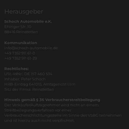
Herausgeber
Schoch Automobile e.K.
Ehinger Str. 10
88416 Reinstetten
Kommunikation
info@schoch-automobile.de
+49 7352 911 61-0
+49 7352 911 61-29
Rechtliches:
USt.-IdNr.: DE 157 460 534
Inhaber: Peter Schoch
HRB-Eintrag 641015, Amtsgericht Ulm
Sitz der Firma: Reinstetten
Hinweis gemäß § 36 Verbraucherstreitbeilegung
Der Verkäufer/Auftragnehmer wird nicht an einem
Streitbeilegungsverfahren vor einer
Verbraucherschlichtungsstelle im Sinne des VSBG teilnehmen
und ist hierzu auch nicht verpflichtet.