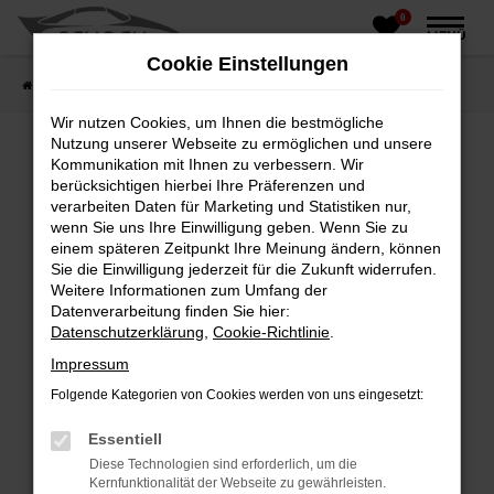
0
Zum
MENÜ
Hauptinhalt
Cookie Einstellungen
springen
Startseite
Fahrzeughandel
Fahrzeugbörse
Wir nutzen Cookies, um Ihnen die bestmögliche
Nutzung unserer Webseite zu ermöglichen und unsere
Kommunikation mit Ihnen zu verbessern. Wir
berücksichtigen hierbei Ihre Präferenzen und
Fehler: Network Error
verarbeiten Daten für Marketing und Statistiken nur,
wenn Sie uns Ihre Einwilligung geben. Wenn Sie zu
Beim Laden ist ein Fehler aufgetreten.
einem späteren Zeitpunkt Ihre Meinung ändern, können
Hier sind ein paar Tipps, die dir helfen können:
Sie die Einwilligung jederzeit für die Zukunft widerrufen.
Weitere Informationen zum Umfang der
Überprüfe deine Firewall und deine
Datenverarbeitung finden Sie hier:
Internetverbindung.
Datenschutzerklärung
,
Cookie-Richtlinie
.
Laden andere Webseiten, zum Beispiel deine
Impressum
Suchmaschine?
Folgende Kategorien von Cookies werden von uns eingesetzt:
Prüfe deine Browsererweiterungen.
Manche Erweiterungen, wie Werbeblocker,
Essentiell
können das Laden bestimmter Seiten
Diese Technologien sind erforderlich, um die
verhindern. Funktioniert die Seite in einem
Kernfunktionalität der Webseite zu gewährleisten.