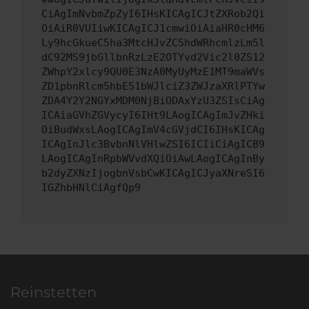
CiAgImNvbmZpZyI6IHsKICAgICJtZXRob2Qi
OiAiR0VUIiwKICAgICJ1cmwiOiAiaHR0cHM6
Ly9hcGkueC5ha3MtcHJvZC5hdWRhcmlzLm5l
dC92MS9jbGllbnRzLzE2OTYvd2Vic2l0ZS12
ZWhpY2xlcy9QU0E3NzA0MyUyMzE1MT9maWVs
ZD1pbnRlcm5hbE51bWJlciZ3ZWJzaXRlPTYw
ZDA4Y2Y2NGYxMDM0NjBiODAxYzU3ZSIsCiAg
ICAiaGVhZGVycyI6IHt9LAogICAgImJvZHki
OiBudWxsLAogICAgImV4cGVjdCI6IHsKICAg
ICAgInJlc3BvbnNlVHlwZSI6ICIiCiAgICB9
LAogICAgInRpbWVvdXQiOiAwLAogICAgInBy
b2dyZXNzIjogbnVsbCwKICAgICJyaXNreSI6
IGZhbHNlCiAgfQp9
Reinstetten