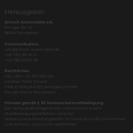
Herausgeber
Schoch Automobile e.K.
Ehinger Str. 10
88416 Reinstetten
Kommunikation
info@schoch-automobile.de
+49 7352 911 61-0
+49 7352 911 61-29
Rechtliches:
USt.-IdNr.: DE 157 460 534
Inhaber: Peter Schoch
HRB-Eintrag 641015, Amtsgericht Ulm
Sitz der Firma: Reinstetten
Hinweis gemäß § 36 Verbraucherstreitbeilegung
Der Verkäufer/Auftragnehmer wird nicht an einem
Streitbeilegungsverfahren vor einer
Verbraucherschlichtungsstelle im Sinne des VSBG teilnehmen
und ist hierzu auch nicht verpflichtet.