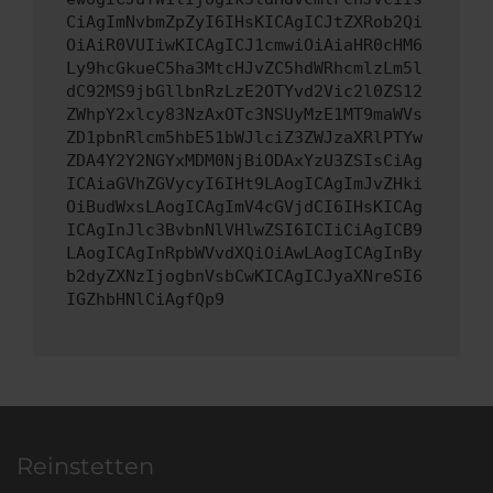
CiAgImNvbmZpZyI6IHsKICAgICJtZXRob2Qi
OiAiR0VUIiwKICAgICJ1cmwiOiAiaHR0cHM6
Ly9hcGkueC5ha3MtcHJvZC5hdWRhcmlzLm5l
dC92MS9jbGllbnRzLzE2OTYvd2Vic2l0ZS12
ZWhpY2xlcy83NzAxOTc3NSUyMzE1MT9maWVs
ZD1pbnRlcm5hbE51bWJlciZ3ZWJzaXRlPTYw
ZDA4Y2Y2NGYxMDM0NjBiODAxYzU3ZSIsCiAg
ICAiaGVhZGVycyI6IHt9LAogICAgImJvZHki
OiBudWxsLAogICAgImV4cGVjdCI6IHsKICAg
ICAgInJlc3BvbnNlVHlwZSI6ICIiCiAgICB9
LAogICAgInRpbWVvdXQiOiAwLAogICAgInBy
b2dyZXNzIjogbnVsbCwKICAgICJyaXNreSI6
IGZhbHNlCiAgfQp9
Reinstetten