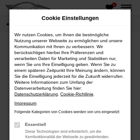
0
Zum
MENÜ
Hauptinhalt
Cookie Einstellungen
springen
Startseite
Fahrzeughandel
Fahrzeugbörse
Wir nutzen Cookies, um Ihnen die bestmögliche
Nutzung unserer Webseite zu ermöglichen und unsere
Kommunikation mit Ihnen zu verbessern. Wir
berücksichtigen hierbei Ihre Präferenzen und
Fehler: Network Error
verarbeiten Daten für Marketing und Statistiken nur,
wenn Sie uns Ihre Einwilligung geben. Wenn Sie zu
Beim Laden ist ein Fehler aufgetreten.
einem späteren Zeitpunkt Ihre Meinung ändern, können
Hier sind ein paar Tipps, die dir helfen können:
Sie die Einwilligung jederzeit für die Zukunft widerrufen.
Weitere Informationen zum Umfang der
Überprüfe deine Firewall und deine
Datenverarbeitung finden Sie hier:
Internetverbindung.
Datenschutzerklärung
,
Cookie-Richtlinie
.
Laden andere Webseiten, zum Beispiel deine
Impressum
Suchmaschine?
Folgende Kategorien von Cookies werden von uns eingesetzt:
Prüfe deine Browsererweiterungen.
Manche Erweiterungen, wie Werbeblocker,
Essentiell
können das Laden bestimmter Seiten
Diese Technologien sind erforderlich, um die
verhindern. Funktioniert die Seite in einem
Kernfunktionalität der Webseite zu gewährleisten.