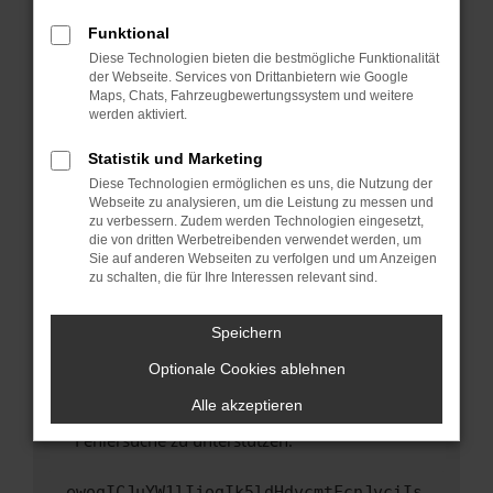
anderen Browser oder in einem privaten
Fenster?
Funktional
Starte dein Gerät neu.
Diese Technologien bieten die bestmögliche Funktionalität
der Webseite. Services von Drittanbietern wie Google
Das kann manchmal helfen, vorübergehende
Maps, Chats, Fahrzeugbewertungssystem und weitere
Probleme zu beheben.
werden aktiviert.
Stelle sicher, dass dein Browser und dein
Statistik und Marketing
Betriebssystem auf dem neuesten Stand
Diese Technologien ermöglichen es uns, die Nutzung der
sind.
Webseite zu analysieren, um die Leistung zu messen und
Veraltete Software birgt nicht nur ein
zu verbessern. Zudem werden Technologien eingesetzt,
Sicherheitsrisiko, sondern kann auch dazu
die von dritten Werbetreibenden verwendet werden, um
führen, dass bestimmte Funktionen nicht mehr
Sie auf anderen Webseiten zu verfolgen und um Anzeigen
zu schalten, die für Ihre Interessen relevant sind.
unterstützt werden.
Wende dich an den Webseitenbetreiber.
Speichern
Wenn du alle oben genannten Schritte versucht
hast, kontaktiere uns bitte. Wir werden
Optionale Cookies ablehnen
versuchen, das Problem zu beheben. Du kannst
Alle akzeptieren
uns diesen Text schicken, um uns bei der
Fehlersuche zu unterstützen:
ewogICJuYW1lIjogIk5ldHdvcmtFcnJvciIs