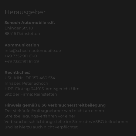
Herausgeber
Schoch Automobile e.K.
Ehinger Str. 10
88416 Reinstetten
Kommunikation
info@schoch-automobile.de
+49 7352 911 61-0
+49 7352 911 61-29
Rechtliches:
USt.-IdNr.: DE 157 460 534
Inhaber: Peter Schoch
HRB-Eintrag 641015, Amtsgericht Ulm
Sitz der Firma: Reinstetten
Hinweis gemäß § 36 Verbraucherstreitbeilegung
Der Verkäufer/Auftragnehmer wird nicht an einem
Streitbeilegungsverfahren vor einer
Verbraucherschlichtungsstelle im Sinne des VSBG teilnehmen
und ist hierzu auch nicht verpflichtet.