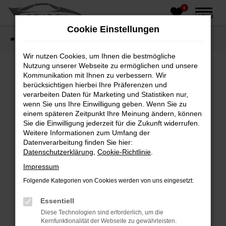
0
Zum
MENÜ
Hauptinhalt
Cookie Einstellungen
springen
Startseite
Fahrzeughandel
Fahrzeugbörse
Wir nutzen Cookies, um Ihnen die bestmögliche
Nutzung unserer Webseite zu ermöglichen und unsere
Kommunikation mit Ihnen zu verbessern. Wir
berücksichtigen hierbei Ihre Präferenzen und
Fehler: Network Error
verarbeiten Daten für Marketing und Statistiken nur,
wenn Sie uns Ihre Einwilligung geben. Wenn Sie zu
Beim Laden ist ein Fehler aufgetreten.
einem späteren Zeitpunkt Ihre Meinung ändern, können
Hier sind ein paar Tipps, die dir helfen können:
Sie die Einwilligung jederzeit für die Zukunft widerrufen.
Weitere Informationen zum Umfang der
Überprüfe deine Firewall und deine
Datenverarbeitung finden Sie hier:
Internetverbindung.
Datenschutzerklärung
,
Cookie-Richtlinie
.
Laden andere Webseiten, zum Beispiel deine
Impressum
Suchmaschine?
Folgende Kategorien von Cookies werden von uns eingesetzt:
Prüfe deine Browsererweiterungen.
Manche Erweiterungen, wie Werbeblocker,
Essentiell
können das Laden bestimmter Seiten
Diese Technologien sind erforderlich, um die
verhindern. Funktioniert die Seite in einem
Kernfunktionalität der Webseite zu gewährleisten.