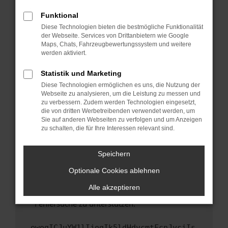
anderen Browser oder in einem privaten
Fenster?
Funktional
Starte dein Gerät neu.
Diese Technologien bieten die bestmögliche Funktionalität
der Webseite. Services von Drittanbietern wie Google
Das kann manchmal helfen, vorübergehende
Maps, Chats, Fahrzeugbewertungssystem und weitere
Probleme zu beheben.
werden aktiviert.
Stelle sicher, dass dein Browser und dein
Statistik und Marketing
Betriebssystem auf dem neuesten Stand
Diese Technologien ermöglichen es uns, die Nutzung der
sind.
Webseite zu analysieren, um die Leistung zu messen und
Veraltete Software birgt nicht nur ein
zu verbessern. Zudem werden Technologien eingesetzt,
Sicherheitsrisiko, sondern kann auch dazu
die von dritten Werbetreibenden verwendet werden, um
führen, dass bestimmte Funktionen nicht mehr
Sie auf anderen Webseiten zu verfolgen und um Anzeigen
zu schalten, die für Ihre Interessen relevant sind.
unterstützt werden.
Wende dich an den Webseitenbetreiber.
Speichern
Wenn du alle oben genannten Schritte versucht
hast, kontaktiere uns bitte. Wir werden
Optionale Cookies ablehnen
versuchen, das Problem zu beheben. Du kannst
Alle akzeptieren
uns diesen Text schicken, um uns bei der
Fehlersuche zu unterstützen:
ewogICJuYW1lIjogIk5ldHdvcmtFcnJvciIs