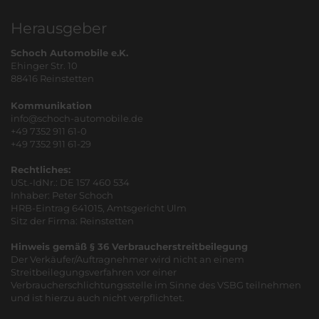
Herausgeber
Schoch Automobile e.K.
Ehinger Str. 10
88416 Reinstetten
Kommunikation
info@schoch-automobile.de
+49 7352 911 61-0
+49 7352 911 61-29
Rechtliches:
USt.-IdNr.: DE 157 460 534
Inhaber: Peter Schoch
HRB-Eintrag 641015, Amtsgericht Ulm
Sitz der Firma: Reinstetten
Hinweis gemäß § 36 Verbraucherstreitbeilegung
Der Verkäufer/Auftragnehmer wird nicht an einem
Streitbeilegungsverfahren vor einer
Verbraucherschlichtungsstelle im Sinne des VSBG teilnehmen
und ist hierzu auch nicht verpflichtet.