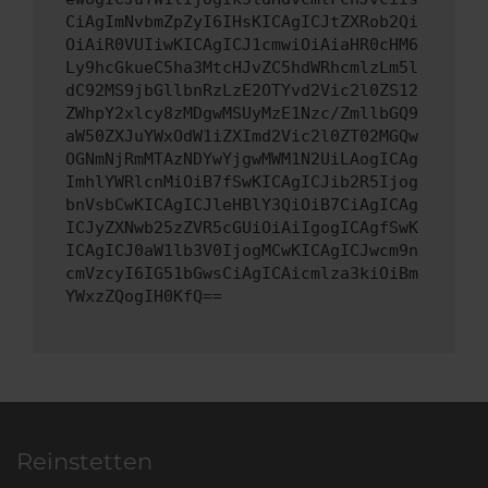
CiAgImNvbmZpZyI6IHsKICAgICJtZXRob2Qi
OiAiR0VUIiwKICAgICJ1cmwiOiAiaHR0cHM6
Ly9hcGkueC5ha3MtcHJvZC5hdWRhcmlzLm5l
dC92MS9jbGllbnRzLzE2OTYvd2Vic2l0ZS12
ZWhpY2xlcy8zMDgwMSUyMzE1Nzc/ZmllbGQ9
aW50ZXJuYWxOdW1iZXImd2Vic2l0ZT02MGQw
OGNmNjRmMTAzNDYwYjgwMWM1N2UiLAogICAg
ImhlYWRlcnMiOiB7fSwKICAgICJib2R5Ijog
bnVsbCwKICAgICJleHBlY3QiOiB7CiAgICAg
ICJyZXNwb25zZVR5cGUiOiAiIgogICAgfSwK
ICAgICJ0aW1lb3V0IjogMCwKICAgICJwcm9n
cmVzcyI6IG51bGwsCiAgICAicmlza3kiOiBm
YWxzZQogIH0KfQ==
Reinstetten