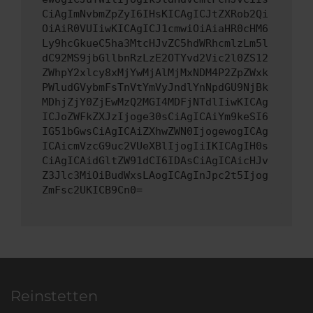
CiAgImNvbmZpZyI6IHsKICAgICJtZXRob2Qi
OiAiR0VUIiwKICAgICJ1cmwiOiAiaHR0cHM6
Ly9hcGkueC5ha3MtcHJvZC5hdWRhcmlzLm5l
dC92MS9jbGllbnRzLzE2OTYvd2Vic2l0ZS12
ZWhpY2xlcy8xMjYwMjAlMjMxNDM4P2ZpZWxk
PWludGVybmFsTnVtYmVyJndlYnNpdGU9NjBk
MDhjZjY0ZjEwMzQ2MGI4MDFjNTdlIiwKICAg
ICJoZWFkZXJzIjoge30sCiAgICAiYm9keSI6
IG51bGwsCiAgICAiZXhwZWN0IjogewogICAg
ICAicmVzcG9uc2VUeXBlIjogIiIKICAgIH0s
CiAgICAidGltZW91dCI6IDAsCiAgICAicHJv
Z3Jlc3MiOiBudWxsLAogICAgInJpc2t5Ijog
ZmFsc2UKICB9Cn0=
Reinstetten