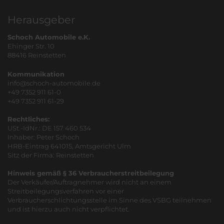
Herausgeber
Schoch Automobile e.K.
Ehinger Str. 10
88416 Reinstetten
Kommunikation
info@schoch-automobile.de
+49 7352 911 61-0
+49 7352 911 61-29
Rechtliches:
USt.-IdNr.: DE 157 460 534
Inhaber: Peter Schoch
HRB-Eintrag 641015, Amtsgericht Ulm
Sitz der Firma: Reinstetten
Hinweis gemäß § 36 Verbraucherstreitbeilegung
Der Verkäufer/Auftragnehmer wird nicht an einem
Streitbeilegungsverfahren vor einer
Verbraucherschlichtungsstelle im Sinne des VSBG teilnehmen
und ist hierzu auch nicht verpflichtet.