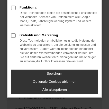
anderen Browser oder in einem privaten
Fenster?
Funktional
Starte dein Gerät neu.
Diese Technologien bieten die bestmögliche Funktionalität
der Webseite. Services von Drittanbietern wie Google
Das kann manchmal helfen, vorübergehende
Maps, Chats, Fahrzeugbewertungssystem und weitere
Probleme zu beheben.
werden aktiviert.
Stelle sicher, dass dein Browser und dein
Statistik und Marketing
Betriebssystem auf dem neuesten Stand
Diese Technologien ermöglichen es uns, die Nutzung der
sind.
Webseite zu analysieren, um die Leistung zu messen und
Veraltete Software birgt nicht nur ein
zu verbessern. Zudem werden Technologien eingesetzt,
Sicherheitsrisiko, sondern kann auch dazu
die von dritten Werbetreibenden verwendet werden, um
führen, dass bestimmte Funktionen nicht mehr
Sie auf anderen Webseiten zu verfolgen und um Anzeigen
zu schalten, die für Ihre Interessen relevant sind.
unterstützt werden.
Wende dich an den Webseitenbetreiber.
Speichern
Wenn du alle oben genannten Schritte versucht
hast, kontaktiere uns bitte. Wir werden
Optionale Cookies ablehnen
versuchen, das Problem zu beheben. Du kannst
Alle akzeptieren
uns diesen Text schicken, um uns bei der
Fehlersuche zu unterstützen:
ewogICJuYW1lIjogIk5ldHdvcmtFcnJvciIs