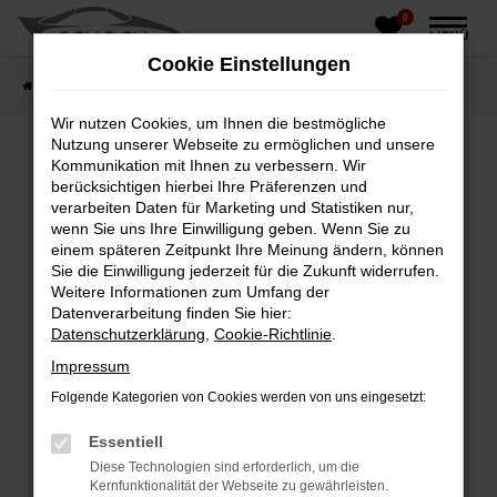
0
Zum
MENÜ
Hauptinhalt
Cookie Einstellungen
springen
Startseite
Fahrzeughandel
Fahrzeugbörse
Wir nutzen Cookies, um Ihnen die bestmögliche
Nutzung unserer Webseite zu ermöglichen und unsere
Kommunikation mit Ihnen zu verbessern. Wir
berücksichtigen hierbei Ihre Präferenzen und
Fehler: Network Error
verarbeiten Daten für Marketing und Statistiken nur,
wenn Sie uns Ihre Einwilligung geben. Wenn Sie zu
Beim Laden ist ein Fehler aufgetreten.
einem späteren Zeitpunkt Ihre Meinung ändern, können
Hier sind ein paar Tipps, die dir helfen können:
Sie die Einwilligung jederzeit für die Zukunft widerrufen.
Weitere Informationen zum Umfang der
Überprüfe deine Firewall und deine
Datenverarbeitung finden Sie hier:
Internetverbindung.
Datenschutzerklärung
,
Cookie-Richtlinie
.
Laden andere Webseiten, zum Beispiel deine
Impressum
Suchmaschine?
Folgende Kategorien von Cookies werden von uns eingesetzt:
Prüfe deine Browsererweiterungen.
Manche Erweiterungen, wie Werbeblocker,
Essentiell
können das Laden bestimmter Seiten
Diese Technologien sind erforderlich, um die
verhindern. Funktioniert die Seite in einem
Kernfunktionalität der Webseite zu gewährleisten.