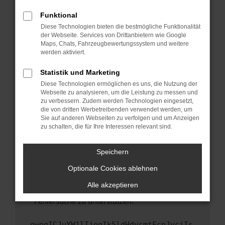
anderen Browser oder in einem privaten
Fenster?
Funktional
Starte dein Gerät neu.
Diese Technologien bieten die bestmögliche Funktionalität
der Webseite. Services von Drittanbietern wie Google
Das kann manchmal helfen, vorübergehende
Maps, Chats, Fahrzeugbewertungssystem und weitere
Probleme zu beheben.
werden aktiviert.
Stelle sicher, dass dein Browser und dein
Statistik und Marketing
Betriebssystem auf dem neuesten Stand
Diese Technologien ermöglichen es uns, die Nutzung der
sind.
Webseite zu analysieren, um die Leistung zu messen und
Veraltete Software birgt nicht nur ein
zu verbessern. Zudem werden Technologien eingesetzt,
Sicherheitsrisiko, sondern kann auch dazu
die von dritten Werbetreibenden verwendet werden, um
führen, dass bestimmte Funktionen nicht mehr
Sie auf anderen Webseiten zu verfolgen und um Anzeigen
zu schalten, die für Ihre Interessen relevant sind.
unterstützt werden.
Wende dich an den Webseitenbetreiber.
Speichern
Wenn du alle oben genannten Schritte versucht
hast, kontaktiere uns bitte. Wir werden
Optionale Cookies ablehnen
versuchen, das Problem zu beheben. Du kannst
Alle akzeptieren
uns diesen Text schicken, um uns bei der
Fehlersuche zu unterstützen:
ewogICJuYW1lIjogIk5ldHdvcmtFcnJvciIs