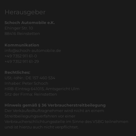
Herausgeber
Schoch Automobile e.K.
Ehinger Str. 10
88416 Reinstetten
Kommunikation
info@schoch-automobile.de
+49 7352 911 61-0
+49 7352 911 61-29
Rechtliches:
USt.-IdNr.: DE 157 460 534
Inhaber: Peter Schoch
HRB-Eintrag 641015, Amtsgericht Ulm
Sitz der Firma: Reinstetten
Hinweis gemäß § 36 Verbraucherstreitbeilegung
Der Verkäufer/Auftragnehmer wird nicht an einem
Streitbeilegungsverfahren vor einer
Verbraucherschlichtungsstelle im Sinne des VSBG teilnehmen
und ist hierzu auch nicht verpflichtet.