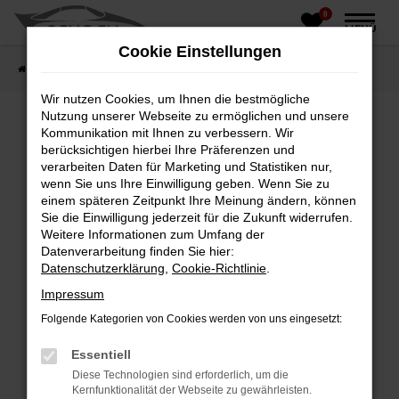
0
Zum
MENÜ
Hauptinhalt
Cookie Einstellungen
springen
Startseite
Fahrzeughandel
Fahrzeugbörse
Wir nutzen Cookies, um Ihnen die bestmögliche
Nutzung unserer Webseite zu ermöglichen und unsere
Kommunikation mit Ihnen zu verbessern. Wir
berücksichtigen hierbei Ihre Präferenzen und
Fehler: Network Error
verarbeiten Daten für Marketing und Statistiken nur,
wenn Sie uns Ihre Einwilligung geben. Wenn Sie zu
Beim Laden ist ein Fehler aufgetreten.
einem späteren Zeitpunkt Ihre Meinung ändern, können
Hier sind ein paar Tipps, die dir helfen können:
Sie die Einwilligung jederzeit für die Zukunft widerrufen.
Weitere Informationen zum Umfang der
Überprüfe deine Firewall und deine
Datenverarbeitung finden Sie hier:
Internetverbindung.
Datenschutzerklärung
,
Cookie-Richtlinie
.
Laden andere Webseiten, zum Beispiel deine
Impressum
Suchmaschine?
Folgende Kategorien von Cookies werden von uns eingesetzt:
Prüfe deine Browsererweiterungen.
Manche Erweiterungen, wie Werbeblocker,
Essentiell
können das Laden bestimmter Seiten
Diese Technologien sind erforderlich, um die
verhindern. Funktioniert die Seite in einem
Kernfunktionalität der Webseite zu gewährleisten.