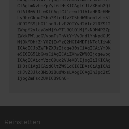
CiAgImNvbmZpZyI6IHsKICAgICJtZXRob2Qi
OiAiR0VUIiwKICAgICJ1cmwiOiAiaHR0cHM6
Ly9hcGkueC5ha3MtcHJvZC5hdWRhcmlzLm5l
dC92MS9jbGllbnRzLzE2OTYvd2Vic2l0ZS12
ZWhpY2xlcy8xMjYwMTlBQlQlMjMxNDM4P2Zp
ZWxkPWludGVybmFsTnVtYmVyJndlYnNpdGU9
NjBkMDhjZjY0ZjEwMzQ2MGI4MDFjNTdlIiwK
ICAgICJoZWFkZXJzIjoge30sCiAgICAiYm9k
eSI6IG51bGwsCiAgICAiZXhwZWN0Ijogewog
ICAgICAicmVzcG9uc2VUeXBlIjogIiIKICAg
IH0sCiAgICAidGltZW91dCI6IDAsCiAgICAi
cHJvZ3Jlc3MiOiBudWxsLAogICAgInJpc2t5
IjogZmFsc2UKICB9Cn0=
Reinstetten