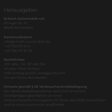
Herausgeber
Schoch Automobile e.K.
Ehinger Str. 10
88416 Reinstetten
Kommunikation
info@schoch-automobile.de
+49 7352 911 61-0
+49 7352 911 61-29
Rechtliches:
USt.-IdNr.: DE 157 460 534
Inhaber: Peter Schoch
HRB-Eintrag 641015, Amtsgericht Ulm
Sitz der Firma: Reinstetten
Hinweis gemäß § 36 Verbraucherstreitbeilegung
Der Verkäufer/Auftragnehmer wird nicht an einem
Streitbeilegungsverfahren vor einer
Verbraucherschlichtungsstelle im Sinne des VSBG teilnehmen
und ist hierzu auch nicht verpflichtet.