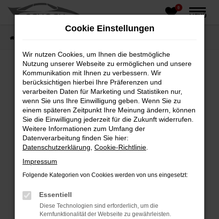
0
Zum
MENÜ
Hauptinhalt
Cookie Einstellungen
springen
Startseite
Fahrzeughandel
Fahrzeugbörse
Wir nutzen Cookies, um Ihnen die bestmögliche
Nutzung unserer Webseite zu ermöglichen und unsere
Kommunikation mit Ihnen zu verbessern. Wir
berücksichtigen hierbei Ihre Präferenzen und
Fehler: Network Error
verarbeiten Daten für Marketing und Statistiken nur,
wenn Sie uns Ihre Einwilligung geben. Wenn Sie zu
Beim Laden ist ein Fehler aufgetreten.
einem späteren Zeitpunkt Ihre Meinung ändern, können
Hier sind ein paar Tipps, die dir helfen können:
Sie die Einwilligung jederzeit für die Zukunft widerrufen.
Weitere Informationen zum Umfang der
Überprüfe deine Firewall und deine
Datenverarbeitung finden Sie hier:
Internetverbindung.
Datenschutzerklärung
,
Cookie-Richtlinie
.
Laden andere Webseiten, zum Beispiel deine
Impressum
Suchmaschine?
Folgende Kategorien von Cookies werden von uns eingesetzt:
Prüfe deine Browsererweiterungen.
Manche Erweiterungen, wie Werbeblocker,
Essentiell
können das Laden bestimmter Seiten
Diese Technologien sind erforderlich, um die
verhindern. Funktioniert die Seite in einem
Kernfunktionalität der Webseite zu gewährleisten.