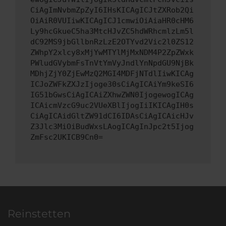
CiAgImNvbmZpZyI6IHsKICAgICJtZXRob2Qi
OiAiR0VUIiwKICAgICJ1cmwiOiAiaHR0cHM6
Ly9hcGkueC5ha3MtcHJvZC5hdWRhcmlzLm5l
dC92MS9jbGllbnRzLzE2OTYvd2Vic2l0ZS12
ZWhpY2xlcy8xMjYwMTYlMjMxNDM4P2ZpZWxk
PWludGVybmFsTnVtYmVyJndlYnNpdGU9NjBk
MDhjZjY0ZjEwMzQ2MGI4MDFjNTdlIiwKICAg
ICJoZWFkZXJzIjoge30sCiAgICAiYm9keSI6
IG51bGwsCiAgICAiZXhwZWN0IjogewogICAg
ICAicmVzcG9uc2VUeXBlIjogIiIKICAgIH0s
CiAgICAidGltZW91dCI6IDAsCiAgICAicHJv
Z3Jlc3MiOiBudWxsLAogICAgInJpc2t5Ijog
ZmFsc2UKICB9Cn0=
Reinstetten