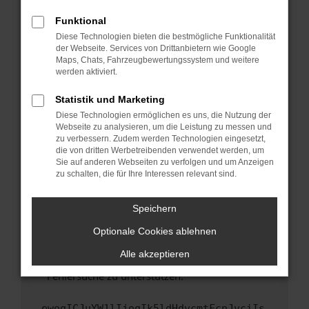
anderen Browser oder in einem privaten
Fenster?
Funktional
Starte dein Gerät neu.
Diese Technologien bieten die bestmögliche Funktionalität
der Webseite. Services von Drittanbietern wie Google
Das kann manchmal helfen, vorübergehende
Maps, Chats, Fahrzeugbewertungssystem und weitere
Probleme zu beheben.
werden aktiviert.
Stelle sicher, dass dein Browser und dein
Statistik und Marketing
Betriebssystem auf dem neuesten Stand
Diese Technologien ermöglichen es uns, die Nutzung der
sind.
Webseite zu analysieren, um die Leistung zu messen und
Veraltete Software birgt nicht nur ein
zu verbessern. Zudem werden Technologien eingesetzt,
Sicherheitsrisiko, sondern kann auch dazu
die von dritten Werbetreibenden verwendet werden, um
führen, dass bestimmte Funktionen nicht mehr
Sie auf anderen Webseiten zu verfolgen und um Anzeigen
zu schalten, die für Ihre Interessen relevant sind.
unterstützt werden.
Wende dich an den Webseitenbetreiber.
Speichern
Wenn du alle oben genannten Schritte versucht
hast, kontaktiere uns bitte. Wir werden
Optionale Cookies ablehnen
versuchen, das Problem zu beheben. Du kannst
Alle akzeptieren
uns diesen Text schicken, um uns bei der
Fehlersuche zu unterstützen:
ewogICJuYW1lIjogIk5ldHdvcmtFcnJvciIs