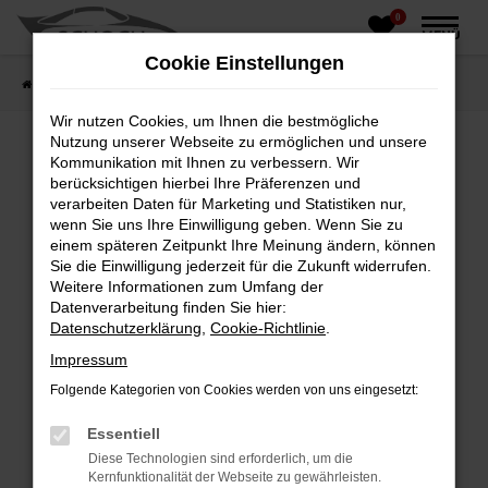
0
Zum
MENÜ
Hauptinhalt
Cookie Einstellungen
springen
Startseite
Fahrzeughandel
Fahrzeugbörse
Wir nutzen Cookies, um Ihnen die bestmögliche
Nutzung unserer Webseite zu ermöglichen und unsere
Kommunikation mit Ihnen zu verbessern. Wir
berücksichtigen hierbei Ihre Präferenzen und
Fehler: Network Error
verarbeiten Daten für Marketing und Statistiken nur,
wenn Sie uns Ihre Einwilligung geben. Wenn Sie zu
Beim Laden ist ein Fehler aufgetreten.
einem späteren Zeitpunkt Ihre Meinung ändern, können
Hier sind ein paar Tipps, die dir helfen können:
Sie die Einwilligung jederzeit für die Zukunft widerrufen.
Weitere Informationen zum Umfang der
Überprüfe deine Firewall und deine
Datenverarbeitung finden Sie hier:
Internetverbindung.
Datenschutzerklärung
,
Cookie-Richtlinie
.
Laden andere Webseiten, zum Beispiel deine
Impressum
Suchmaschine?
Folgende Kategorien von Cookies werden von uns eingesetzt:
Prüfe deine Browsererweiterungen.
Manche Erweiterungen, wie Werbeblocker,
Essentiell
können das Laden bestimmter Seiten
Diese Technologien sind erforderlich, um die
verhindern. Funktioniert die Seite in einem
Kernfunktionalität der Webseite zu gewährleisten.