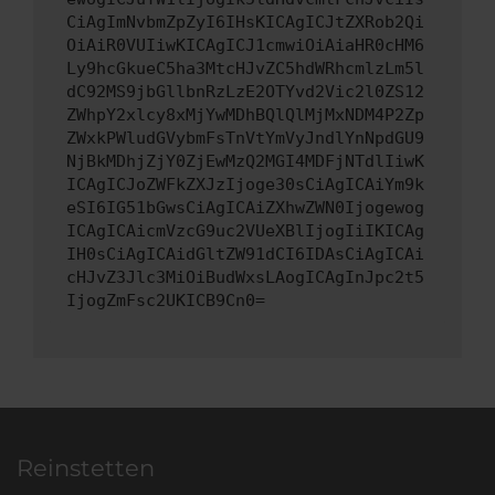
CiAgImNvbmZpZyI6IHsKICAgICJtZXRob2Qi
OiAiR0VUIiwKICAgICJ1cmwiOiAiaHR0cHM6
Ly9hcGkueC5ha3MtcHJvZC5hdWRhcmlzLm5l
dC92MS9jbGllbnRzLzE2OTYvd2Vic2l0ZS12
ZWhpY2xlcy8xMjYwMDhBQlQlMjMxNDM4P2Zp
ZWxkPWludGVybmFsTnVtYmVyJndlYnNpdGU9
NjBkMDhjZjY0ZjEwMzQ2MGI4MDFjNTdlIiwK
ICAgICJoZWFkZXJzIjoge30sCiAgICAiYm9k
eSI6IG51bGwsCiAgICAiZXhwZWN0Ijogewog
ICAgICAicmVzcG9uc2VUeXBlIjogIiIKICAg
IH0sCiAgICAidGltZW91dCI6IDAsCiAgICAi
cHJvZ3Jlc3MiOiBudWxsLAogICAgInJpc2t5
IjogZmFsc2UKICB9Cn0=
Reinstetten