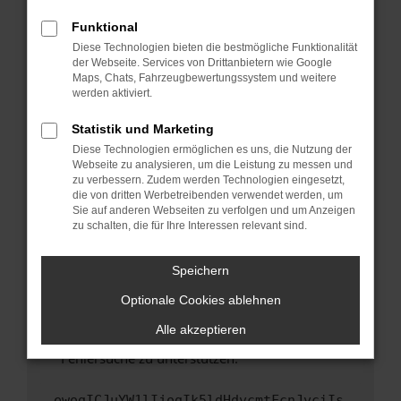
anderen Browser oder in einem privaten
Fenster?
Funktional
Starte dein Gerät neu.
Diese Technologien bieten die bestmögliche Funktionalität
der Webseite. Services von Drittanbietern wie Google
Das kann manchmal helfen, vorübergehende
Maps, Chats, Fahrzeugbewertungssystem und weitere
Probleme zu beheben.
werden aktiviert.
Stelle sicher, dass dein Browser und dein
Statistik und Marketing
Betriebssystem auf dem neuesten Stand
Diese Technologien ermöglichen es uns, die Nutzung der
sind.
Webseite zu analysieren, um die Leistung zu messen und
Veraltete Software birgt nicht nur ein
zu verbessern. Zudem werden Technologien eingesetzt,
Sicherheitsrisiko, sondern kann auch dazu
die von dritten Werbetreibenden verwendet werden, um
führen, dass bestimmte Funktionen nicht mehr
Sie auf anderen Webseiten zu verfolgen und um Anzeigen
zu schalten, die für Ihre Interessen relevant sind.
unterstützt werden.
Wende dich an den Webseitenbetreiber.
Speichern
Wenn du alle oben genannten Schritte versucht
hast, kontaktiere uns bitte. Wir werden
Optionale Cookies ablehnen
versuchen, das Problem zu beheben. Du kannst
Alle akzeptieren
uns diesen Text schicken, um uns bei der
Fehlersuche zu unterstützen:
ewogICJuYW1lIjogIk5ldHdvcmtFcnJvciIs