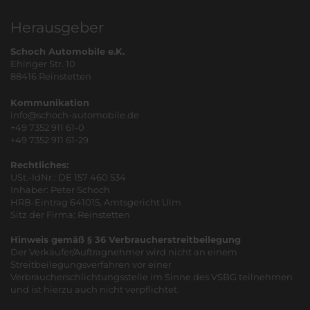
Herausgeber
Schoch Automobile e.K.
Ehinger Str. 10
88416 Reinstetten
Kommunikation
info@schoch-automobile.de
+49 7352 911 61-0
+49 7352 911 61-29
Rechtliches:
USt.-IdNr.: DE 157 460 534
Inhaber: Peter Schoch
HRB-Eintrag 641015, Amtsgericht Ulm
Sitz der Firma: Reinstetten
Hinweis gemäß § 36 Verbraucherstreitbeilegung
Der Verkäufer/Auftragnehmer wird nicht an einem
Streitbeilegungsverfahren vor einer
Verbraucherschlichtungsstelle im Sinne des VSBG teilnehmen
und ist hierzu auch nicht verpflichtet.