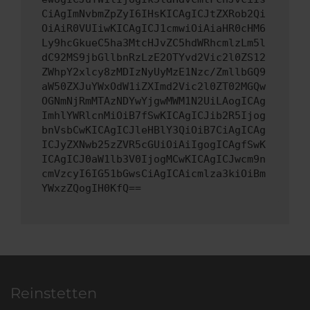
CiAgImNvbmZpZyI6IHsKICAgICJtZXRob2Qi
OiAiR0VUIiwKICAgICJ1cmwiOiAiaHR0cHM6
Ly9hcGkueC5ha3MtcHJvZC5hdWRhcmlzLm5l
dC92MS9jbGllbnRzLzE2OTYvd2Vic2l0ZS12
ZWhpY2xlcy8zMDIzNyUyMzE1Nzc/ZmllbGQ9
aW50ZXJuYWxOdW1iZXImd2Vic2l0ZT02MGQw
OGNmNjRmMTAzNDYwYjgwMWM1N2UiLAogICAg
ImhlYWRlcnMiOiB7fSwKICAgICJib2R5Ijog
bnVsbCwKICAgICJleHBlY3QiOiB7CiAgICAg
ICJyZXNwb25zZVR5cGUiOiAiIgogICAgfSwK
ICAgICJ0aW1lb3V0IjogMCwKICAgICJwcm9n
cmVzcyI6IG51bGwsCiAgICAicmlza3kiOiBm
YWxzZQogIH0KfQ==
Reinstetten