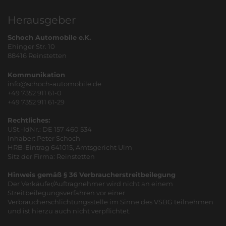
Herausgeber
Schoch Automobile e.K.
Ehinger Str. 10
88416 Reinstetten
Kommunikation
info@schoch-automobile.de
+49 7352 911 61-0
+49 7352 911 61-29
Rechtliches:
USt.-IdNr.: DE 157 460 534
Inhaber: Peter Schoch
HRB-Eintrag 641015, Amtsgericht Ulm
Sitz der Firma: Reinstetten
Hinweis gemäß § 36 Verbraucherstreitbeilegung
Der Verkäufer/Auftragnehmer wird nicht an einem
Streitbeilegungsverfahren vor einer
Verbraucherschlichtungsstelle im Sinne des VSBG teilnehmen
und ist hierzu auch nicht verpflichtet.