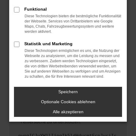
anderen Browser oder in einem privaten
Fenster?
Funktional
Starte dein Gerät neu.
Diese Technologien bieten die bestmögliche Funktionalität
der Webseite. Services von Drittanbietern wie Google
Das kann manchmal helfen, vorübergehende
Maps, Chats, Fahrzeugbewertungssystem und weitere
Probleme zu beheben.
werden aktiviert.
Stelle sicher, dass dein Browser und dein
Statistik und Marketing
Betriebssystem auf dem neuesten Stand
Diese Technologien ermöglichen es uns, die Nutzung der
sind.
Webseite zu analysieren, um die Leistung zu messen und
Veraltete Software birgt nicht nur ein
zu verbessern. Zudem werden Technologien eingesetzt,
Sicherheitsrisiko, sondern kann auch dazu
die von dritten Werbetreibenden verwendet werden, um
führen, dass bestimmte Funktionen nicht mehr
Sie auf anderen Webseiten zu verfolgen und um Anzeigen
zu schalten, die für Ihre Interessen relevant sind.
unterstützt werden.
Wende dich an den Webseitenbetreiber.
Speichern
Wenn du alle oben genannten Schritte versucht
hast, kontaktiere uns bitte. Wir werden
Optionale Cookies ablehnen
versuchen, das Problem zu beheben. Du kannst
Alle akzeptieren
uns diesen Text schicken, um uns bei der
Fehlersuche zu unterstützen:
ewogICJuYW1lIjogIk5ldHdvcmtFcnJvciIs