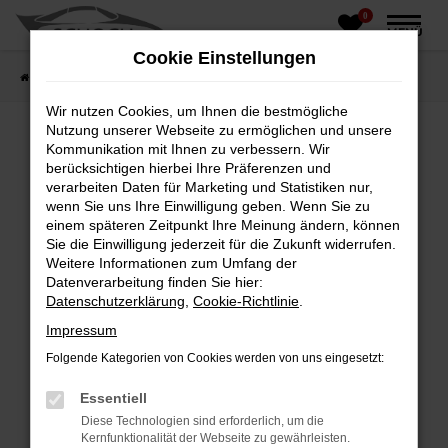
0
Zum
MENÜ
Hauptinhalt
Cookie Einstellungen
springen
Startseite
Fahrzeughandel
Fahrzeugbörse
Wir nutzen Cookies, um Ihnen die bestmögliche
Nutzung unserer Webseite zu ermöglichen und unsere
Kommunikation mit Ihnen zu verbessern. Wir
berücksichtigen hierbei Ihre Präferenzen und
Fehler: Network Error
verarbeiten Daten für Marketing und Statistiken nur,
wenn Sie uns Ihre Einwilligung geben. Wenn Sie zu
Beim Laden ist ein Fehler aufgetreten.
einem späteren Zeitpunkt Ihre Meinung ändern, können
Hier sind ein paar Tipps, die dir helfen können:
Sie die Einwilligung jederzeit für die Zukunft widerrufen.
Weitere Informationen zum Umfang der
Überprüfe deine Firewall und deine
Datenverarbeitung finden Sie hier:
Internetverbindung.
Datenschutzerklärung
,
Cookie-Richtlinie
.
Laden andere Webseiten, zum Beispiel deine
Impressum
Suchmaschine?
Folgende Kategorien von Cookies werden von uns eingesetzt:
Prüfe deine Browsererweiterungen.
Manche Erweiterungen, wie Werbeblocker,
Essentiell
können das Laden bestimmter Seiten
Diese Technologien sind erforderlich, um die
verhindern. Funktioniert die Seite in einem
Kernfunktionalität der Webseite zu gewährleisten.