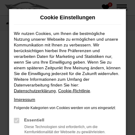
0
Zum
MENÜ
Hauptinhalt
Cookie Einstellungen
springen
Startseite
Fahrzeughandel
Fahrzeugbörse
Wir nutzen Cookies, um Ihnen die bestmögliche
Nutzung unserer Webseite zu ermöglichen und unsere
Kommunikation mit Ihnen zu verbessern. Wir
berücksichtigen hierbei Ihre Präferenzen und
Fehler: Network Error
verarbeiten Daten für Marketing und Statistiken nur,
wenn Sie uns Ihre Einwilligung geben. Wenn Sie zu
Beim Laden ist ein Fehler aufgetreten.
einem späteren Zeitpunkt Ihre Meinung ändern, können
Hier sind ein paar Tipps, die dir helfen können:
Sie die Einwilligung jederzeit für die Zukunft widerrufen.
Weitere Informationen zum Umfang der
Überprüfe deine Firewall und deine
Datenverarbeitung finden Sie hier:
Internetverbindung.
Datenschutzerklärung
,
Cookie-Richtlinie
.
Laden andere Webseiten, zum Beispiel deine
Impressum
Suchmaschine?
Folgende Kategorien von Cookies werden von uns eingesetzt:
Prüfe deine Browsererweiterungen.
Manche Erweiterungen, wie Werbeblocker,
Essentiell
können das Laden bestimmter Seiten
Diese Technologien sind erforderlich, um die
verhindern. Funktioniert die Seite in einem
Kernfunktionalität der Webseite zu gewährleisten.