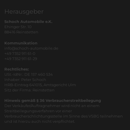
Herausgeber
Schoch Automobile e.K.
Ehinger Str. 10
88416 Reinstetten
Kommunikation
info@schoch-automobile.de
+49 7352 911 61-0
+49 7352 911 61-29
Rechtliches:
USt.-IdNr.: DE 157 460 534
Inhaber: Peter Schoch
HRB-Eintrag 641015, Amtsgericht Ulm
Sitz der Firma: Reinstetten
Hinweis gemäß § 36 Verbraucherstreitbeilegung
Der Verkäufer/Auftragnehmer wird nicht an einem
Streitbeilegungsverfahren vor einer
Verbraucherschlichtungsstelle im Sinne des VSBG teilnehmen
und ist hierzu auch nicht verpflichtet.