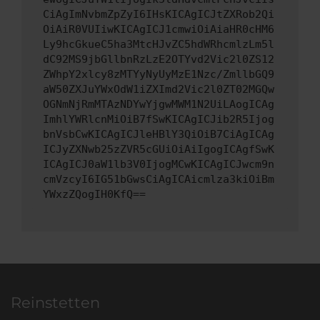
CiAgImNvbmZpZyI6IHsKICAgICJtZXRob2Qi
OiAiR0VUIiwKICAgICJ1cmwiOiAiaHR0cHM6
Ly9hcGkueC5ha3MtcHJvZC5hdWRhcmlzLm5l
dC92MS9jbGllbnRzLzE2OTYvd2Vic2l0ZS12
ZWhpY2xlcy8zMTYyNyUyMzE1Nzc/ZmllbGQ9
aW50ZXJuYWxOdW1iZXImd2Vic2l0ZT02MGQw
OGNmNjRmMTAzNDYwYjgwMWM1N2UiLAogICAg
ImhlYWRlcnMiOiB7fSwKICAgICJib2R5Ijog
bnVsbCwKICAgICJleHBlY3QiOiB7CiAgICAg
ICJyZXNwb25zZVR5cGUiOiAiIgogICAgfSwK
ICAgICJ0aW1lb3V0IjogMCwKICAgICJwcm9n
cmVzcyI6IG51bGwsCiAgICAicmlza3kiOiBm
YWxzZQogIH0KfQ==
Reinstetten