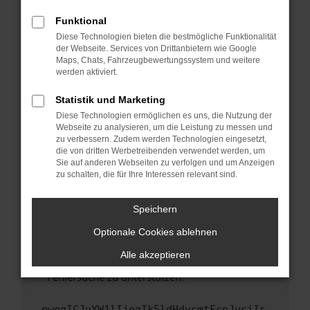
anderen Browser oder in einem privaten
Fenster?
Funktional
Starte dein Gerät neu.
Diese Technologien bieten die bestmögliche Funktionalität
der Webseite. Services von Drittanbietern wie Google
Das kann manchmal helfen, vorübergehende
Maps, Chats, Fahrzeugbewertungssystem und weitere
Probleme zu beheben.
werden aktiviert.
Stelle sicher, dass dein Browser und dein
Statistik und Marketing
Betriebssystem auf dem neuesten Stand
Diese Technologien ermöglichen es uns, die Nutzung der
sind.
Webseite zu analysieren, um die Leistung zu messen und
Veraltete Software birgt nicht nur ein
zu verbessern. Zudem werden Technologien eingesetzt,
Sicherheitsrisiko, sondern kann auch dazu
die von dritten Werbetreibenden verwendet werden, um
führen, dass bestimmte Funktionen nicht mehr
Sie auf anderen Webseiten zu verfolgen und um Anzeigen
zu schalten, die für Ihre Interessen relevant sind.
unterstützt werden.
Wende dich an den Webseitenbetreiber.
Speichern
Wenn du alle oben genannten Schritte versucht
hast, kontaktiere uns bitte. Wir werden
Optionale Cookies ablehnen
versuchen, das Problem zu beheben. Du kannst
Alle akzeptieren
uns diesen Text schicken, um uns bei der
Fehlersuche zu unterstützen:
ewogICJuYW1lIjogIk5ldHdvcmtFcnJvciIs