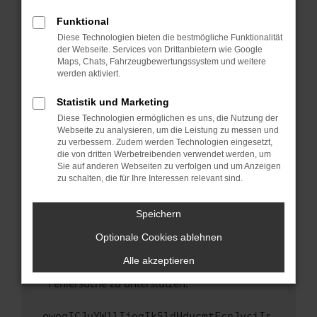
anderen Browser oder in einem privaten
Fenster?
Funktional
Starte dein Gerät neu.
Diese Technologien bieten die bestmögliche Funktionalität
der Webseite. Services von Drittanbietern wie Google
Das kann manchmal helfen, vorübergehende
Maps, Chats, Fahrzeugbewertungssystem und weitere
Probleme zu beheben.
werden aktiviert.
Stelle sicher, dass dein Browser und dein
Statistik und Marketing
Betriebssystem auf dem neuesten Stand
Diese Technologien ermöglichen es uns, die Nutzung der
sind.
Webseite zu analysieren, um die Leistung zu messen und
Veraltete Software birgt nicht nur ein
zu verbessern. Zudem werden Technologien eingesetzt,
Sicherheitsrisiko, sondern kann auch dazu
die von dritten Werbetreibenden verwendet werden, um
führen, dass bestimmte Funktionen nicht mehr
Sie auf anderen Webseiten zu verfolgen und um Anzeigen
zu schalten, die für Ihre Interessen relevant sind.
unterstützt werden.
Wende dich an den Webseitenbetreiber.
Speichern
Wenn du alle oben genannten Schritte versucht
hast, kontaktiere uns bitte. Wir werden
Optionale Cookies ablehnen
versuchen, das Problem zu beheben. Du kannst
Alle akzeptieren
uns diesen Text schicken, um uns bei der
Fehlersuche zu unterstützen:
ewogICJuYW1lIjogIk5ldHdvcmtFcnJvciIs