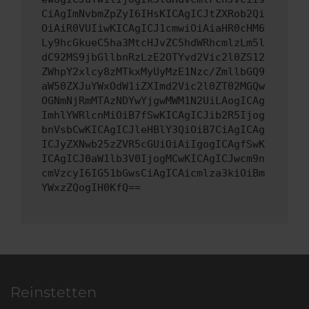
CiAgImNvbmZpZyI6IHsKICAgICJtZXRob2Qi
OiAiR0VUIiwKICAgICJ1cmwiOiAiaHR0cHM6
Ly9hcGkueC5ha3MtcHJvZC5hdWRhcmlzLm5l
dC92MS9jbGllbnRzLzE2OTYvd2Vic2l0ZS12
ZWhpY2xlcy8zMTkxMyUyMzE1Nzc/ZmllbGQ9
aW50ZXJuYWxOdW1iZXImd2Vic2l0ZT02MGQw
OGNmNjRmMTAzNDYwYjgwMWM1N2UiLAogICAg
ImhlYWRlcnMiOiB7fSwKICAgICJib2R5Ijog
bnVsbCwKICAgICJleHBlY3QiOiB7CiAgICAg
ICJyZXNwb25zZVR5cGUiOiAiIgogICAgfSwK
ICAgICJ0aW1lb3V0IjogMCwKICAgICJwcm9n
cmVzcyI6IG51bGwsCiAgICAicmlza3kiOiBm
YWxzZQogIH0KfQ==
Reinstetten