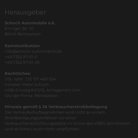
Herausgeber
Schoch Automobile e.K.
Ehinger Str. 10
88416 Reinstetten
Kommunikation
info@schoch-automobile.de
+49 7352 911 61-0
+49 7352 911 61-29
Rechtliches:
USt.-IdNr.: DE 157 460 534
Inhaber: Peter Schoch
HRB-Eintrag 641015, Amtsgericht Ulm
Sitz der Firma: Reinstetten
Hinweis gemäß § 36 Verbraucherstreitbeilegung
Der Verkäufer/Auftragnehmer wird nicht an einem
Streitbeilegungsverfahren vor einer
Verbraucherschlichtungsstelle im Sinne des VSBG teilnehmen
und ist hierzu auch nicht verpflichtet.