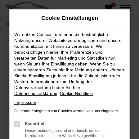
0
Zum
MENÜ
Hauptinhalt
Cookie Einstellungen
springen
Startseite
Fahrzeughandel
Fahrzeugbörse
Wir nutzen Cookies, um Ihnen die bestmögliche
Nutzung unserer Webseite zu ermöglichen und unsere
Kommunikation mit Ihnen zu verbessern. Wir
berücksichtigen hierbei Ihre Präferenzen und
Fehler: Network Error
verarbeiten Daten für Marketing und Statistiken nur,
wenn Sie uns Ihre Einwilligung geben. Wenn Sie zu
Beim Laden ist ein Fehler aufgetreten.
einem späteren Zeitpunkt Ihre Meinung ändern, können
Hier sind ein paar Tipps, die dir helfen können:
Sie die Einwilligung jederzeit für die Zukunft widerrufen.
Weitere Informationen zum Umfang der
Überprüfe deine Firewall und deine
Datenverarbeitung finden Sie hier:
Internetverbindung.
Datenschutzerklärung
,
Cookie-Richtlinie
.
Laden andere Webseiten, zum Beispiel deine
Impressum
Suchmaschine?
Folgende Kategorien von Cookies werden von uns eingesetzt:
Prüfe deine Browsererweiterungen.
Manche Erweiterungen, wie Werbeblocker,
Essentiell
können das Laden bestimmter Seiten
Diese Technologien sind erforderlich, um die
verhindern. Funktioniert die Seite in einem
Kernfunktionalität der Webseite zu gewährleisten.