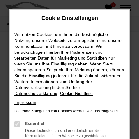
0
Zum
MENÜ
Hauptinhalt
Cookie Einstellungen
springen
Startseite
Fahrzeughandel
Fahrzeugbörse
Wir nutzen Cookies, um Ihnen die bestmögliche
Nutzung unserer Webseite zu ermöglichen und unsere
Kommunikation mit Ihnen zu verbessern. Wir
berücksichtigen hierbei Ihre Präferenzen und
Fehler: Network Error
verarbeiten Daten für Marketing und Statistiken nur,
wenn Sie uns Ihre Einwilligung geben. Wenn Sie zu
Beim Laden ist ein Fehler aufgetreten.
einem späteren Zeitpunkt Ihre Meinung ändern, können
Hier sind ein paar Tipps, die dir helfen können:
Sie die Einwilligung jederzeit für die Zukunft widerrufen.
Weitere Informationen zum Umfang der
Überprüfe deine Firewall und deine
Datenverarbeitung finden Sie hier:
Internetverbindung.
Datenschutzerklärung
,
Cookie-Richtlinie
.
Laden andere Webseiten, zum Beispiel deine
Impressum
Suchmaschine?
Folgende Kategorien von Cookies werden von uns eingesetzt:
Prüfe deine Browsererweiterungen.
Manche Erweiterungen, wie Werbeblocker,
Essentiell
können das Laden bestimmter Seiten
Diese Technologien sind erforderlich, um die
verhindern. Funktioniert die Seite in einem
Kernfunktionalität der Webseite zu gewährleisten.