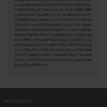
CiAgImNvbmZpZyI6IHsKICAgICJtZXRob2Qi
OiAiR0VUIiwKICAgICJ1cmwiOiAiaHR0cHM6
Ly9hcGkueC5ha3MtcHJvZC5hdWRhcmlzLm5l
dC92MS9jbGllbnRzLzE2OTYvd2Vic2l0ZS12
ZWhpY2xlcy8zMTk0NiUyMzE1Nzc/ZmllbGQ9
aW50ZXJuYWxOdW1iZXImd2Vic2l0ZT02MGQw
OGNmNjRmMTAzNDYwYjgwMWM1N2UiLAogICAg
ImhlYWRlcnMiOiB7fSwKICAgICJib2R5Ijog
bnVsbCwKICAgICJleHBlY3QiOiB7CiAgICAg
ICJyZXNwb25zZVR5cGUiOiAiIgogICAgfSwK
ICAgICJ0aW1lb3V0IjogMCwKICAgICJwcm9n
cmVzcyI6IG51bGwsCiAgICAicmlza3kiOiBm
YWxzZQogIH0KfQ==
Reinstetten