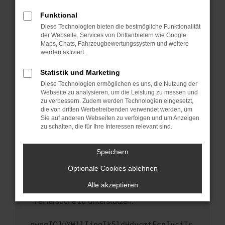
anderen Browser oder in einem privaten
Fenster?
Funktional
Starte dein Gerät neu.
Diese Technologien bieten die bestmögliche Funktionalität
der Webseite. Services von Drittanbietern wie Google
Das kann manchmal helfen, vorübergehende
Maps, Chats, Fahrzeugbewertungssystem und weitere
Probleme zu beheben.
werden aktiviert.
Stelle sicher, dass dein Browser und dein
Statistik und Marketing
Betriebssystem auf dem neuesten Stand
Diese Technologien ermöglichen es uns, die Nutzung der
sind.
Webseite zu analysieren, um die Leistung zu messen und
Veraltete Software birgt nicht nur ein
zu verbessern. Zudem werden Technologien eingesetzt,
Sicherheitsrisiko, sondern kann auch dazu
die von dritten Werbetreibenden verwendet werden, um
führen, dass bestimmte Funktionen nicht mehr
Sie auf anderen Webseiten zu verfolgen und um Anzeigen
zu schalten, die für Ihre Interessen relevant sind.
unterstützt werden.
Wende dich an den Webseitenbetreiber.
Speichern
Wenn du alle oben genannten Schritte versucht
hast, kontaktiere uns bitte. Wir werden
Optionale Cookies ablehnen
versuchen, das Problem zu beheben. Du kannst
Alle akzeptieren
uns diesen Text schicken, um uns bei der
Fehlersuche zu unterstützen:
ewogICJuYW1lIjogIk5ldHdvcmtFcnJvciIs