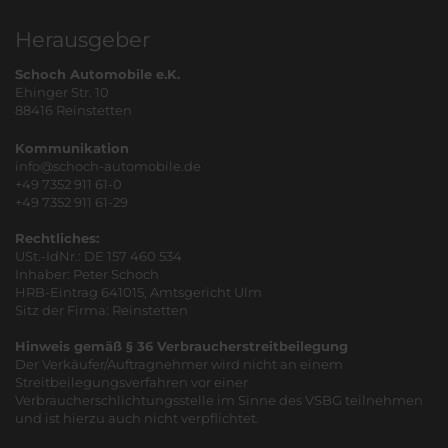
Herausgeber
Schoch Automobile e.K.
Ehinger Str. 10
88416 Reinstetten
Kommunikation
info@schoch-automobile.de
+49 7352 911 61-0
+49 7352 911 61-29
Rechtliches:
USt.-IdNr.: DE 157 460 534
Inhaber: Peter Schoch
HRB-Eintrag 641015, Amtsgericht Ulm
Sitz der Firma: Reinstetten
Hinweis gemäß § 36 Verbraucherstreitbeilegung
Der Verkäufer/Auftragnehmer wird nicht an einem
Streitbeilegungsverfahren vor einer
Verbraucherschlichtungsstelle im Sinne des VSBG teilnehmen
und ist hierzu auch nicht verpflichtet.