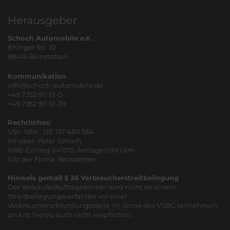
Herausgeber
Schoch Automobile e.K.
Ehinger Str. 10
88416 Reinstetten
Kommunikation
info@schoch-automobile.de
+49 7352 911 61-0
+49 7352 911 61-29
Rechtliches:
USt.-IdNr.: DE 157 460 534
Inhaber: Peter Schoch
HRB-Eintrag 641015, Amtsgericht Ulm
Sitz der Firma: Reinstetten
Hinweis gemäß § 36 Verbraucherstreitbeilegung
Der Verkäufer/Auftragnehmer wird nicht an einem
Streitbeilegungsverfahren vor einer
Verbraucherschlichtungsstelle im Sinne des VSBG teilnehmen
und ist hierzu auch nicht verpflichtet.