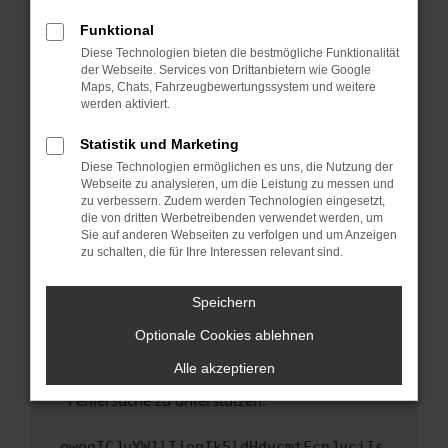
anderen Browser oder in einem privaten
Fenster?
Funktional
Starte dein Gerät neu.
Diese Technologien bieten die bestmögliche Funktionalität
der Webseite. Services von Drittanbietern wie Google
Das kann manchmal helfen, vorübergehende
Maps, Chats, Fahrzeugbewertungssystem und weitere
Probleme zu beheben.
werden aktiviert.
Stelle sicher, dass dein Browser und dein
Statistik und Marketing
Betriebssystem auf dem neuesten Stand
Diese Technologien ermöglichen es uns, die Nutzung der
sind.
Webseite zu analysieren, um die Leistung zu messen und
Veraltete Software birgt nicht nur ein
zu verbessern. Zudem werden Technologien eingesetzt,
Sicherheitsrisiko, sondern kann auch dazu
die von dritten Werbetreibenden verwendet werden, um
führen, dass bestimmte Funktionen nicht mehr
Sie auf anderen Webseiten zu verfolgen und um Anzeigen
zu schalten, die für Ihre Interessen relevant sind.
unterstützt werden.
Wende dich an den Webseitenbetreiber.
Speichern
Wenn du alle oben genannten Schritte versucht
hast, kontaktiere uns bitte. Wir werden
Optionale Cookies ablehnen
versuchen, das Problem zu beheben. Du kannst
Alle akzeptieren
uns diesen Text schicken, um uns bei der
Fehlersuche zu unterstützen:
ewogICJuYW1lIjogIk5ldHdvcmtFcnJvciIs