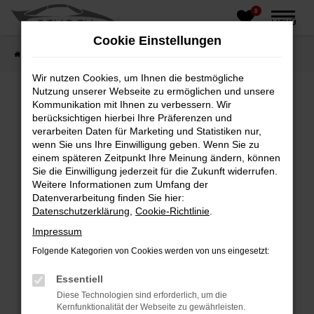
0
Zum
MENÜ
Hauptinhalt
Cookie Einstellungen
springen
Startseite
Fahrzeughandel
Fahrzeugbörse
Wir nutzen Cookies, um Ihnen die bestmögliche
Nutzung unserer Webseite zu ermöglichen und unsere
Kommunikation mit Ihnen zu verbessern. Wir
berücksichtigen hierbei Ihre Präferenzen und
Fehler: Network Error
verarbeiten Daten für Marketing und Statistiken nur,
wenn Sie uns Ihre Einwilligung geben. Wenn Sie zu
Beim Laden ist ein Fehler aufgetreten.
einem späteren Zeitpunkt Ihre Meinung ändern, können
Hier sind ein paar Tipps, die dir helfen können:
Sie die Einwilligung jederzeit für die Zukunft widerrufen.
Weitere Informationen zum Umfang der
Überprüfe deine Firewall und deine
Datenverarbeitung finden Sie hier:
Internetverbindung.
Datenschutzerklärung
,
Cookie-Richtlinie
.
Laden andere Webseiten, zum Beispiel deine
Impressum
Suchmaschine?
Folgende Kategorien von Cookies werden von uns eingesetzt:
Prüfe deine Browsererweiterungen.
Manche Erweiterungen, wie Werbeblocker,
Essentiell
können das Laden bestimmter Seiten
Diese Technologien sind erforderlich, um die
verhindern. Funktioniert die Seite in einem
Kernfunktionalität der Webseite zu gewährleisten.