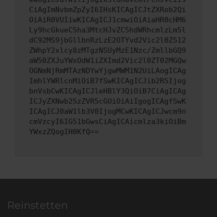
CiAgImNvbmZpZyI6IHsKICAgICJtZXRob2Qi
OiAiR0VUIiwKICAgICJ1cmwiOiAiaHR0cHM6
Ly9hcGkueC5ha3MtcHJvZC5hdWRhcmlzLm5l
dC92MS9jbGllbnRzLzE2OTYvd2Vic2l0ZS12
ZWhpY2xlcy8zMTgzNSUyMzE1Nzc/ZmllbGQ9
aW50ZXJuYWxOdW1iZXImd2Vic2l0ZT02MGQw
OGNmNjRmMTAzNDYwYjgwMWM1N2UiLAogICAg
ImhlYWRlcnMiOiB7fSwKICAgICJib2R5Ijog
bnVsbCwKICAgICJleHBlY3QiOiB7CiAgICAg
ICJyZXNwb25zZVR5cGUiOiAiIgogICAgfSwK
ICAgICJ0aW1lb3V0IjogMCwKICAgICJwcm9n
cmVzcyI6IG51bGwsCiAgICAicmlza3kiOiBm
YWxzZQogIH0KfQ==
Reinstetten