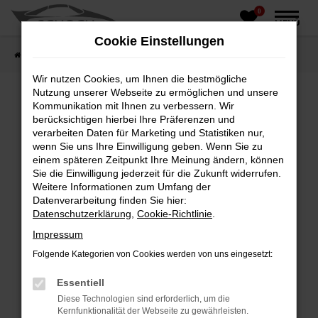
0
Zum
MENÜ
Hauptinhalt
Cookie Einstellungen
springen
Startseite
Fahrzeughandel
Fahrzeugbörse
Wir nutzen Cookies, um Ihnen die bestmögliche
Nutzung unserer Webseite zu ermöglichen und unsere
Kommunikation mit Ihnen zu verbessern. Wir
berücksichtigen hierbei Ihre Präferenzen und
Fehler: Network Error
verarbeiten Daten für Marketing und Statistiken nur,
wenn Sie uns Ihre Einwilligung geben. Wenn Sie zu
Beim Laden ist ein Fehler aufgetreten.
einem späteren Zeitpunkt Ihre Meinung ändern, können
Hier sind ein paar Tipps, die dir helfen können:
Sie die Einwilligung jederzeit für die Zukunft widerrufen.
Weitere Informationen zum Umfang der
Überprüfe deine Firewall und deine
Datenverarbeitung finden Sie hier:
Internetverbindung.
Datenschutzerklärung
,
Cookie-Richtlinie
.
Laden andere Webseiten, zum Beispiel deine
Impressum
Suchmaschine?
Folgende Kategorien von Cookies werden von uns eingesetzt:
Prüfe deine Browsererweiterungen.
Manche Erweiterungen, wie Werbeblocker,
Essentiell
können das Laden bestimmter Seiten
Diese Technologien sind erforderlich, um die
verhindern. Funktioniert die Seite in einem
Kernfunktionalität der Webseite zu gewährleisten.