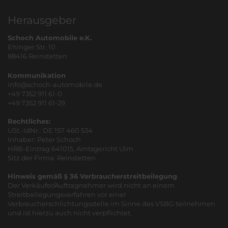
Herausgeber
Schoch Automobile e.K.
Ehinger Str. 10
88416 Reinstetten
Kommunikation
info@schoch-automobile.de
+49 7352 911 61-0
+49 7352 911 61-29
Rechtliches:
USt.-IdNr.: DE 157 460 534
Inhaber: Peter Schoch
HRB-Eintrag 641015, Amtsgericht Ulm
Sitz der Firma: Reinstetten
Hinweis gemäß § 36 Verbraucherstreitbeilegung
Der Verkäufer/Auftragnehmer wird nicht an einem
Streitbeilegungsverfahren vor einer
Verbraucherschlichtungsstelle im Sinne des VSBG teilnehmen
und ist hierzu auch nicht verpflichtet.