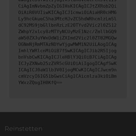
CiAgImNvbmZpZyI6IHsKICAgICJtZXRob2Qi
OiAiR0VUIiwKICAgICJ1cmwiOiAiaHR0cHM6
Ly9hcGkueC5ha3MtcHJvZC5hdWRhcmlzLm5l
dC92MS9jbGllbnRzLzE2OTYvd2Vic2l0ZS12
ZWhpY2xlcy8zMTYyNCUyMzE1Nzc/ZmllbGQ9
aW50ZXJuYWxOdW1iZXImd2Vic2l0ZT02MGQw
OGNmNjRmMTAzNDYwYjgwMWM1N2UiLAogICAg
ImhlYWRlcnMiOiB7fSwKICAgICJib2R5Ijog
bnVsbCwKICAgICJleHBlY3QiOiB7CiAgICAg
ICJyZXNwb25zZVR5cGUiOiAiIgogICAgfSwK
ICAgICJ0aW1lb3V0IjogMCwKICAgICJwcm9n
cmVzcyI6IG51bGwsCiAgICAicmlza3kiOiBm
YWxzZQogIH0KfQ==
Reinstetten