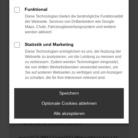
anderen Browser oder in einem privaten
Fenster?
Funktional
Starte dein Gerät neu.
Diese Technologien bieten die bestmögliche Funktionalität
der Webseite. Services von Drittanbietern wie Google
Das kann manchmal helfen, vorübergehende
Maps, Chats, Fahrzeugbewertungssystem und weitere
Probleme zu beheben.
werden aktiviert.
Stelle sicher, dass dein Browser und dein
Statistik und Marketing
Betriebssystem auf dem neuesten Stand
Diese Technologien ermöglichen es uns, die Nutzung der
sind.
Webseite zu analysieren, um die Leistung zu messen und
Veraltete Software birgt nicht nur ein
zu verbessern. Zudem werden Technologien eingesetzt,
Sicherheitsrisiko, sondern kann auch dazu
die von dritten Werbetreibenden verwendet werden, um
führen, dass bestimmte Funktionen nicht mehr
Sie auf anderen Webseiten zu verfolgen und um Anzeigen
zu schalten, die für Ihre Interessen relevant sind.
unterstützt werden.
Wende dich an den Webseitenbetreiber.
Speichern
Wenn du alle oben genannten Schritte versucht
hast, kontaktiere uns bitte. Wir werden
Optionale Cookies ablehnen
versuchen, das Problem zu beheben. Du kannst
Alle akzeptieren
uns diesen Text schicken, um uns bei der
Fehlersuche zu unterstützen:
ewogICJuYW1lIjogIk5ldHdvcmtFcnJvciIs