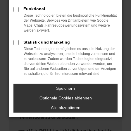
anderen Browser oder in einem privaten
Fenster?
Funktional
Starte dein Gerät neu.
Diese Technologien bieten die bestmögliche Funktionalität
der Webseite. Services von Drittanbietern wie Google
Das kann manchmal helfen, vorübergehende
Maps, Chats, Fahrzeugbewertungssystem und weitere
Probleme zu beheben.
werden aktiviert.
Stelle sicher, dass dein Browser und dein
Statistik und Marketing
Betriebssystem auf dem neuesten Stand
Diese Technologien ermöglichen es uns, die Nutzung der
sind.
Webseite zu analysieren, um die Leistung zu messen und
Veraltete Software birgt nicht nur ein
zu verbessern. Zudem werden Technologien eingesetzt,
Sicherheitsrisiko, sondern kann auch dazu
die von dritten Werbetreibenden verwendet werden, um
führen, dass bestimmte Funktionen nicht mehr
Sie auf anderen Webseiten zu verfolgen und um Anzeigen
zu schalten, die für Ihre Interessen relevant sind.
unterstützt werden.
Wende dich an den Webseitenbetreiber.
Speichern
Wenn du alle oben genannten Schritte versucht
hast, kontaktiere uns bitte. Wir werden
Optionale Cookies ablehnen
versuchen, das Problem zu beheben. Du kannst
Alle akzeptieren
uns diesen Text schicken, um uns bei der
Fehlersuche zu unterstützen:
ewogICJuYW1lIjogIk5ldHdvcmtFcnJvciIs