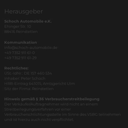
Herausgeber
Schoch Automobile e.K.
Ehinger Str. 10
88416 Reinstetten
Kommunikation
info@schoch-automobile.de
+49 7352 911 61-0
+49 7352 911 61-29
Rechtliches:
USt.-IdNr.: DE 157 460 534
Inhaber: Peter Schoch
HRB-Eintrag 641015, Amtsgericht Ulm
Sitz der Firma: Reinstetten
Hinweis gemäß § 36 Verbraucherstreitbeilegung
Der Verkäufer/Auftragnehmer wird nicht an einem
Streitbeilegungsverfahren vor einer
Verbraucherschlichtungsstelle im Sinne des VSBG teilnehmen
und ist hierzu auch nicht verpflichtet.