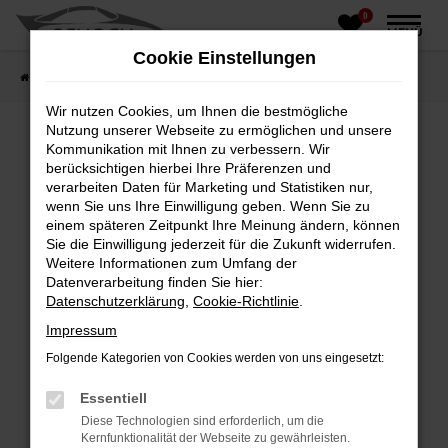
0
Zum
MENÜ
Hauptinhalt
Cookie Einstellungen
springen
Startseite
Fahrzeughandel
Fahrzeugbörse
Wir nutzen Cookies, um Ihnen die bestmögliche
Nutzung unserer Webseite zu ermöglichen und unsere
Kommunikation mit Ihnen zu verbessern. Wir
berücksichtigen hierbei Ihre Präferenzen und
Fehler: Network Error
verarbeiten Daten für Marketing und Statistiken nur,
wenn Sie uns Ihre Einwilligung geben. Wenn Sie zu
Beim Laden ist ein Fehler aufgetreten.
einem späteren Zeitpunkt Ihre Meinung ändern, können
Hier sind ein paar Tipps, die dir helfen können:
Sie die Einwilligung jederzeit für die Zukunft widerrufen.
Weitere Informationen zum Umfang der
Überprüfe deine Firewall und deine
Datenverarbeitung finden Sie hier:
Internetverbindung.
Datenschutzerklärung
,
Cookie-Richtlinie
.
Laden andere Webseiten, zum Beispiel deine
Impressum
Suchmaschine?
Folgende Kategorien von Cookies werden von uns eingesetzt:
Prüfe deine Browsererweiterungen.
Manche Erweiterungen, wie Werbeblocker,
Essentiell
können das Laden bestimmter Seiten
Diese Technologien sind erforderlich, um die
verhindern. Funktioniert die Seite in einem
Kernfunktionalität der Webseite zu gewährleisten.