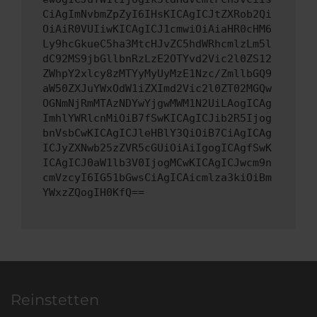
CiAgImNvbmZpZyI6IHsKICAgICJtZXRob2Qi
OiAiR0VUIiwKICAgICJ1cmwiOiAiaHR0cHM6
Ly9hcGkueC5ha3MtcHJvZC5hdWRhcmlzLm5l
dC92MS9jbGllbnRzLzE2OTYvd2Vic2l0ZS12
ZWhpY2xlcy8zMTYyMyUyMzE1Nzc/ZmllbGQ9
aW50ZXJuYWxOdW1iZXImd2Vic2l0ZT02MGQw
OGNmNjRmMTAzNDYwYjgwMWM1N2UiLAogICAg
ImhlYWRlcnMiOiB7fSwKICAgICJib2R5Ijog
bnVsbCwKICAgICJleHBlY3QiOiB7CiAgICAg
ICJyZXNwb25zZVR5cGUiOiAiIgogICAgfSwK
ICAgICJ0aW1lb3V0IjogMCwKICAgICJwcm9n
cmVzcyI6IG51bGwsCiAgICAicmlza3kiOiBm
YWxzZQogIH0KfQ==
Reinstetten