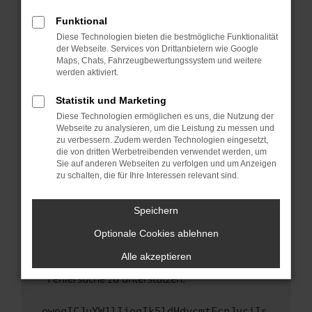
anderen Browser oder in einem privaten
Fenster?
Funktional
Starte dein Gerät neu.
Diese Technologien bieten die bestmögliche Funktionalität
der Webseite. Services von Drittanbietern wie Google
Das kann manchmal helfen, vorübergehende
Maps, Chats, Fahrzeugbewertungssystem und weitere
Probleme zu beheben.
werden aktiviert.
Stelle sicher, dass dein Browser und dein
Statistik und Marketing
Betriebssystem auf dem neuesten Stand
Diese Technologien ermöglichen es uns, die Nutzung der
sind.
Webseite zu analysieren, um die Leistung zu messen und
Veraltete Software birgt nicht nur ein
zu verbessern. Zudem werden Technologien eingesetzt,
Sicherheitsrisiko, sondern kann auch dazu
die von dritten Werbetreibenden verwendet werden, um
führen, dass bestimmte Funktionen nicht mehr
Sie auf anderen Webseiten zu verfolgen und um Anzeigen
zu schalten, die für Ihre Interessen relevant sind.
unterstützt werden.
Wende dich an den Webseitenbetreiber.
Speichern
Wenn du alle oben genannten Schritte versucht
hast, kontaktiere uns bitte. Wir werden
Optionale Cookies ablehnen
versuchen, das Problem zu beheben. Du kannst
Alle akzeptieren
uns diesen Text schicken, um uns bei der
Fehlersuche zu unterstützen:
ewogICJuYW1lIjogIk5ldHdvcmtFcnJvciIs