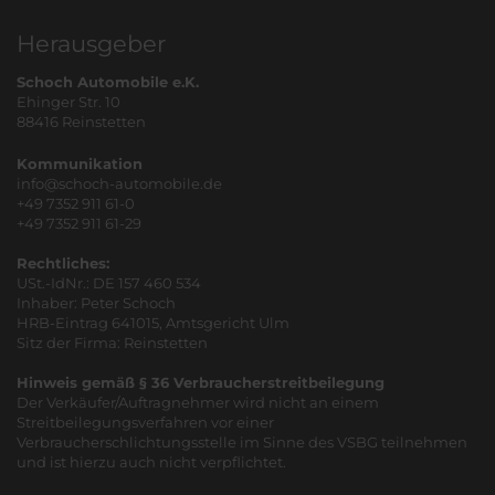
Herausgeber
Schoch Automobile e.K.
Ehinger Str. 10
88416 Reinstetten
Kommunikation
info@schoch-automobile.de
+49 7352 911 61-0
+49 7352 911 61-29
Rechtliches:
USt.-IdNr.: DE 157 460 534
Inhaber: Peter Schoch
HRB-Eintrag 641015, Amtsgericht Ulm
Sitz der Firma: Reinstetten
Hinweis gemäß § 36 Verbraucherstreitbeilegung
Der Verkäufer/Auftragnehmer wird nicht an einem
Streitbeilegungsverfahren vor einer
Verbraucherschlichtungsstelle im Sinne des VSBG teilnehmen
und ist hierzu auch nicht verpflichtet.