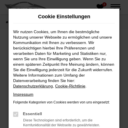
0
Zum
MENÜ
Hauptinhalt
Cookie Einstellungen
springen
Startseite
Fahrzeughandel
Fahrzeugbörse
Wir nutzen Cookies, um Ihnen die bestmögliche
Nutzung unserer Webseite zu ermöglichen und unsere
Kommunikation mit Ihnen zu verbessern. Wir
berücksichtigen hierbei Ihre Präferenzen und
Fehler: Network Error
verarbeiten Daten für Marketing und Statistiken nur,
wenn Sie uns Ihre Einwilligung geben. Wenn Sie zu
Beim Laden ist ein Fehler aufgetreten.
einem späteren Zeitpunkt Ihre Meinung ändern, können
Hier sind ein paar Tipps, die dir helfen können:
Sie die Einwilligung jederzeit für die Zukunft widerrufen.
Weitere Informationen zum Umfang der
Überprüfe deine Firewall und deine
Datenverarbeitung finden Sie hier:
Internetverbindung.
Datenschutzerklärung
,
Cookie-Richtlinie
.
Laden andere Webseiten, zum Beispiel deine
Impressum
Suchmaschine?
Folgende Kategorien von Cookies werden von uns eingesetzt:
Prüfe deine Browsererweiterungen.
Manche Erweiterungen, wie Werbeblocker,
Essentiell
können das Laden bestimmter Seiten
Diese Technologien sind erforderlich, um die
verhindern. Funktioniert die Seite in einem
Kernfunktionalität der Webseite zu gewährleisten.