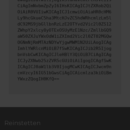
CiAgImNvbmZpZyI6IHsKICAgICJtZXRob2Qi
OiAiR0VUIiwKICAgICJ1cmwiOiAiaHR0cHM6
Ly9hcGkueC5ha3MtcHJvZC5hdWRhcmlzLm5l
dC92MS9jbGllbnRzLzE2OTYvd2Vic2l0ZS12
ZWhpY2xlcy8yOTExOSUyMzE1Nzc/ZmllbGQ9
aW50ZXJuYWxOdW1iZXImd2Vic2l0ZT02MGQw
OGNmNjRmMTAzNDYwYjgwMWM1N2UiLAogICAg
ImhlYWRlcnMiOiB7fSwKICAgICJib2R5Ijog
bnVsbCwKICAgICJleHBlY3QiOiB7CiAgICAg
ICJyZXNwb25zZVR5cGUiOiAiIgogICAgfSwK
ICAgICJ0aW1lb3V0IjogMCwKICAgICJwcm9n
cmVzcyI6IG51bGwsCiAgICAicmlza3kiOiBm
YWxzZQogIH0KfQ==
Reinstetten