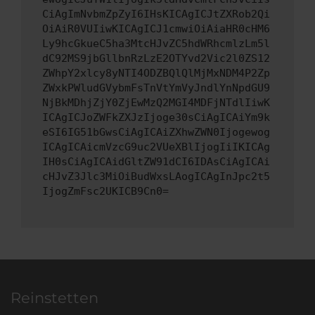
CiAgImNvbmZpZyI6IHsKICAgICJtZXRob2Qi
OiAiR0VUIiwKICAgICJ1cmwiOiAiaHR0cHM6
Ly9hcGkueC5ha3MtcHJvZC5hdWRhcmlzLm5l
dC92MS9jbGllbnRzLzE2OTYvd2Vic2l0ZS12
ZWhpY2xlcy8yNTI4ODZBQlQlMjMxNDM4P2Zp
ZWxkPWludGVybmFsTnVtYmVyJndlYnNpdGU9
NjBkMDhjZjY0ZjEwMzQ2MGI4MDFjNTdlIiwK
ICAgICJoZWFkZXJzIjoge30sCiAgICAiYm9k
eSI6IG51bGwsCiAgICAiZXhwZWN0Ijogewog
ICAgICAicmVzcG9uc2VUeXBlIjogIiIKICAg
IH0sCiAgICAidGltZW91dCI6IDAsCiAgICAi
cHJvZ3Jlc3MiOiBudWxsLAogICAgInJpc2t5
IjogZmFsc2UKICB9Cn0=
Reinstetten