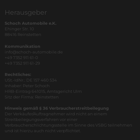
Herausgeber
Schoch Automobile e.K.
Ehinger Str. 10
88416 Reinstetten
Kommunikation
info@schoch-automobile.de
+49 7352 911 61-0
+49 7352 911 61-29
Rechtliches:
USt.-IdNr.: DE 157 460 534
Inhaber: Peter Schoch
HRB-Eintrag 641015, Amtsgericht Ulm
Sitz der Firma: Reinstetten
Hinweis gemäß § 36 Verbraucherstreitbeilegung
Der Verkäufer/Auftragnehmer wird nicht an einem
Streitbeilegungsverfahren vor einer
Verbraucherschlichtungsstelle im Sinne des VSBG teilnehmen
und ist hierzu auch nicht verpflichtet.