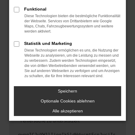
anderen Browser oder in einem privaten
Fenster?
Funktional
Starte dein Gerät neu.
Diese Technologien bieten die bestmögliche Funktionalität
der Webseite. Services von Drittanbietern wie Google
Das kann manchmal helfen, vorübergehende
Maps, Chats, Fahrzeugbewertungssystem und weitere
Probleme zu beheben.
werden aktiviert.
Stelle sicher, dass dein Browser und dein
Statistik und Marketing
Betriebssystem auf dem neuesten Stand
Diese Technologien ermöglichen es uns, die Nutzung der
sind.
Webseite zu analysieren, um die Leistung zu messen und
Veraltete Software birgt nicht nur ein
zu verbessern. Zudem werden Technologien eingesetzt,
Sicherheitsrisiko, sondern kann auch dazu
die von dritten Werbetreibenden verwendet werden, um
führen, dass bestimmte Funktionen nicht mehr
Sie auf anderen Webseiten zu verfolgen und um Anzeigen
zu schalten, die für Ihre Interessen relevant sind.
unterstützt werden.
Wende dich an den Webseitenbetreiber.
Speichern
Wenn du alle oben genannten Schritte versucht
hast, kontaktiere uns bitte. Wir werden
Optionale Cookies ablehnen
versuchen, das Problem zu beheben. Du kannst
Alle akzeptieren
uns diesen Text schicken, um uns bei der
Fehlersuche zu unterstützen:
ewogICJuYW1lIjogIk5ldHdvcmtFcnJvciIs