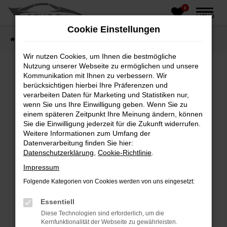
0
Zum
MENÜ
Hauptinhalt
Cookie Einstellungen
springen
Startseite
Fahrzeughandel
Fahrzeugbörse
Wir nutzen Cookies, um Ihnen die bestmögliche
Nutzung unserer Webseite zu ermöglichen und unsere
Kommunikation mit Ihnen zu verbessern. Wir
berücksichtigen hierbei Ihre Präferenzen und
Fehler: Network Error
verarbeiten Daten für Marketing und Statistiken nur,
wenn Sie uns Ihre Einwilligung geben. Wenn Sie zu
Beim Laden ist ein Fehler aufgetreten.
einem späteren Zeitpunkt Ihre Meinung ändern, können
Hier sind ein paar Tipps, die dir helfen können:
Sie die Einwilligung jederzeit für die Zukunft widerrufen.
Weitere Informationen zum Umfang der
Überprüfe deine Firewall und deine
Datenverarbeitung finden Sie hier:
Internetverbindung.
Datenschutzerklärung
,
Cookie-Richtlinie
.
Laden andere Webseiten, zum Beispiel deine
Impressum
Suchmaschine?
Folgende Kategorien von Cookies werden von uns eingesetzt:
Prüfe deine Browsererweiterungen.
Manche Erweiterungen, wie Werbeblocker,
Essentiell
können das Laden bestimmter Seiten
Diese Technologien sind erforderlich, um die
verhindern. Funktioniert die Seite in einem
Kernfunktionalität der Webseite zu gewährleisten.