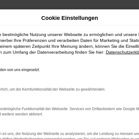
Cookie Einstellungen
ie bestmögliche Nutzung unserer Webseite zu ermöglichen und unsere
hierbei Ihre Präferenzen und verarbeiten Daten für Marketing und Stati
einem späteren Zeitpunkt Ihre Meinung ändern, können Sie die Einwillig
en zum Umfang der Datenverarbeitung finden Sie hier:
Datenschutzerkl
en von uns eingesetzt:
indung.
hine?
rlich, um die Kernfunktionalität der Webseite zu gewährleisten.
aden bestimmter Seiten verhindern. Funktioniert die Seite in e
estmögliche Funktionalität der Webseite. Services von Drittanbietern wie Google 
eitere werden aktiviert.
 zu beheben.
bssystem auf dem neuesten Stand sind.
 es uns, die Nutzung der Webseite zu analysieren, um die Leistung zu messen u
ko, sondern kann auch dazu führen, dass bestimmte Funktionen nic