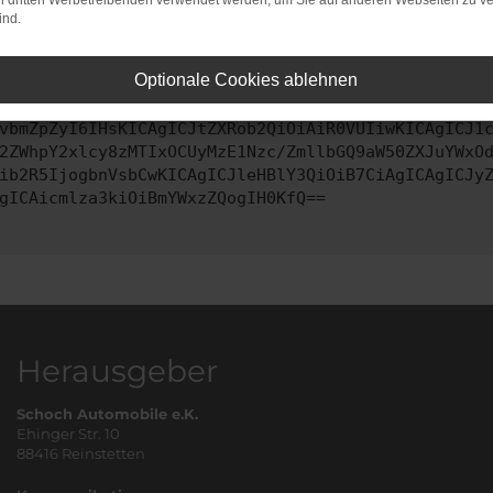
on dritten Werbetreibenden verwendet werden, um Sie auf anderen Webseiten zu ve
ind.
ontaktiere uns bitte. Wir werden versuchen, das Problem zu behe
Optionale Cookies ablehnen
vbmZpZyI6IHsKICAgICJtZXRob2QiOiAiR0VUIiwKICAgICJ1
2ZWhpY2xlcy8zMTIxOCUyMzE1Nzc/ZmllbGQ9aW50ZXJuYWxO
ib2R5IjogbnVsbCwKICAgICJleHBlY3QiOiB7CiAgICAgICJy
gICAicmlza3kiOiBmYWxzZQogIH0KfQ==
Herausgeber
Schoch Automobile e.K.
Ehinger Str. 10
88416 Reinstetten