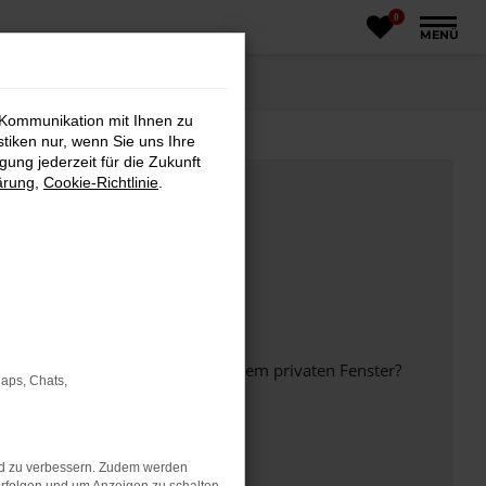
0
MENÜ
 Kommunikation mit Ihnen zu
stiken nur, wenn Sie uns Ihre
ung jederzeit für die Zukunft
ärung
,
Cookie-Richtlinie
.
inem anderen Browser oder in einem privaten Fenster?
Maps, Chats,
nd zu verbessern. Zudem werden
ht mehr unterstützt werden.