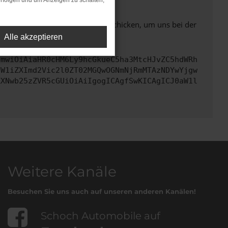
rfolgen und um Anzeigen zu schalten,
ben. Du kannst uns diesen Text schicken, um uns bei der
Alle akzeptieren
cmwiOiAiaHR0cHM6Ly9hcGkueC5ha3MtcHJvZC5hdWRh
dW1iZXImd2Vic2l0ZT02MGQwOGNmNjRmMTAzNDYwYjgw
ZXNwb25zZVR5cGUiOiAiIgogICAgfSwKICAgICJ0aW1l
Weitere Kanäle
Besuchen Sie uns auch auf unseren anderen Kanälen!
Schoch Automobile auf