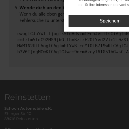
Technologien eingesetzt, die v
die für Ihre Interessen relevant s
Wende dich an den Webseitenbetreiber.
Wenn du alle oben genannten Schritte versucht hast, k
Fehlersuche zu unterstützen:
Speichern
ewogICJuYW1lIjogIk5ldHdvcmtFcnJvciIsCiAgImN
cmlzLm5ldC92MS9jbGllbnRzLzE2OTYvd2Vic2l0ZS1
MWM1N2UiLAogICAgImhlYWRlcnMiOiB7fSwKICAgICJ
b3V0IjogMCwKICAgICJwcm9ncmVzcyI6IG51bGwsCiA
Reinstetten
Schoch Automobile e.K.
Ehinger Str. 10
88416 Reinstetten