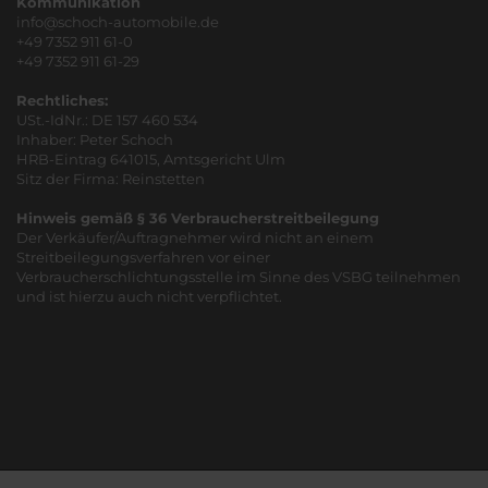
Kommunikation
info@schoch-automobile.de
+49 7352 911 61-0
+49 7352 911 61-29
Rechtliches:
USt.-IdNr.: DE 157 460 534
Inhaber: Peter Schoch
HRB-Eintrag 641015, Amtsgericht Ulm
Sitz der Firma: Reinstetten
Hinweis gemäß § 36 Verbraucherstreitbeilegung
Der Verkäufer/Auftragnehmer wird nicht an einem
Streitbeilegungsverfahren vor einer
Verbraucherschlichtungsstelle im Sinne des VSBG teilnehmen
und ist hierzu auch nicht verpflichtet.