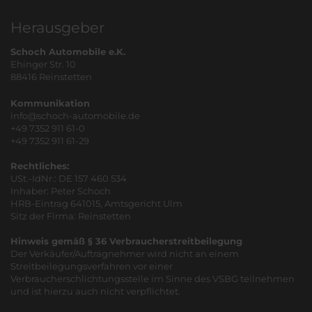
Herausgeber
Schoch Automobile e.K.
Ehinger Str. 10
88416 Reinstetten
Kommunikation
info@schoch-automobile.de
+49 7352 911 61-0
+49 7352 911 61-29
Rechtliches:
USt.-IdNr.: DE 157 460 534
Inhaber: Peter Schoch
HRB-Eintrag 641015, Amtsgericht Ulm
Sitz der Firma: Reinstetten
Hinweis gemäß § 36 Verbraucherstreitbeilegung
Der Verkäufer/Auftragnehmer wird nicht an einem
Streitbeilegungsverfahren vor einer
Verbraucherschlichtungsstelle im Sinne des VSBG teilnehmen
und ist hierzu auch nicht verpflichtet.