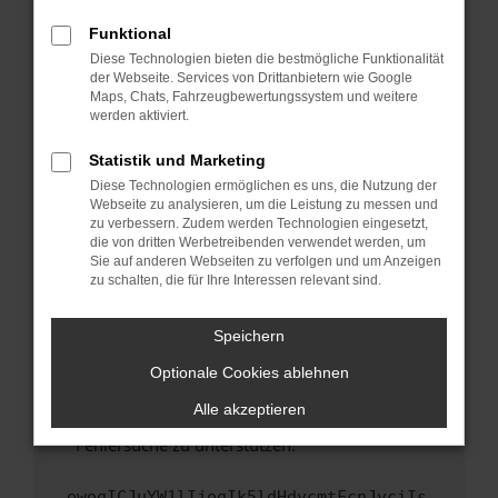
anderen Browser oder in einem privaten
Fenster?
Funktional
Starte dein Gerät neu.
Diese Technologien bieten die bestmögliche Funktionalität
der Webseite. Services von Drittanbietern wie Google
Das kann manchmal helfen, vorübergehende
Maps, Chats, Fahrzeugbewertungssystem und weitere
Probleme zu beheben.
werden aktiviert.
Stelle sicher, dass dein Browser und dein
Statistik und Marketing
Betriebssystem auf dem neuesten Stand
Diese Technologien ermöglichen es uns, die Nutzung der
sind.
Webseite zu analysieren, um die Leistung zu messen und
Veraltete Software birgt nicht nur ein
zu verbessern. Zudem werden Technologien eingesetzt,
Sicherheitsrisiko, sondern kann auch dazu
die von dritten Werbetreibenden verwendet werden, um
führen, dass bestimmte Funktionen nicht mehr
Sie auf anderen Webseiten zu verfolgen und um Anzeigen
zu schalten, die für Ihre Interessen relevant sind.
unterstützt werden.
Wende dich an den Webseitenbetreiber.
Speichern
Wenn du alle oben genannten Schritte versucht
hast, kontaktiere uns bitte. Wir werden
Optionale Cookies ablehnen
versuchen, das Problem zu beheben. Du kannst
Alle akzeptieren
uns diesen Text schicken, um uns bei der
Fehlersuche zu unterstützen:
ewogICJuYW1lIjogIk5ldHdvcmtFcnJvciIs