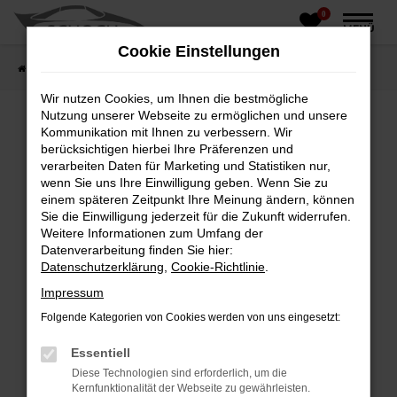
0
Zum
MENÜ
Hauptinhalt
Cookie Einstellungen
springen
Startseite
Fahrzeughandel
Fahrzeugbörse
Wir nutzen Cookies, um Ihnen die bestmögliche
Nutzung unserer Webseite zu ermöglichen und unsere
Kommunikation mit Ihnen zu verbessern. Wir
berücksichtigen hierbei Ihre Präferenzen und
Fehler: Network Error
verarbeiten Daten für Marketing und Statistiken nur,
wenn Sie uns Ihre Einwilligung geben. Wenn Sie zu
Beim Laden ist ein Fehler aufgetreten.
einem späteren Zeitpunkt Ihre Meinung ändern, können
Hier sind ein paar Tipps, die dir helfen können:
Sie die Einwilligung jederzeit für die Zukunft widerrufen.
Weitere Informationen zum Umfang der
Überprüfe deine Firewall und deine
Datenverarbeitung finden Sie hier:
Internetverbindung.
Datenschutzerklärung
,
Cookie-Richtlinie
.
Laden andere Webseiten, zum Beispiel deine
Impressum
Suchmaschine?
Folgende Kategorien von Cookies werden von uns eingesetzt:
Prüfe deine Browsererweiterungen.
Manche Erweiterungen, wie Werbeblocker,
Essentiell
können das Laden bestimmter Seiten
Diese Technologien sind erforderlich, um die
verhindern. Funktioniert die Seite in einem
Kernfunktionalität der Webseite zu gewährleisten.