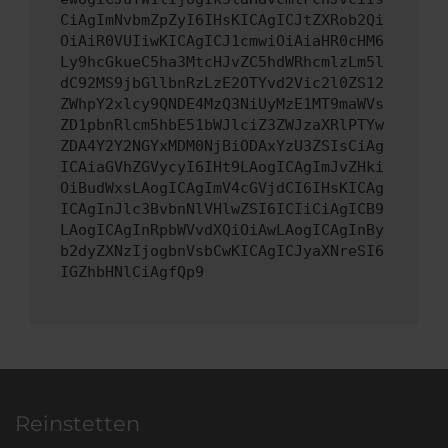
CiAgImNvbmZpZyI6IHsKICAgICJtZXRob2Qi
OiAiR0VUIiwKICAgICJ1cmwiOiAiaHR0cHM6
Ly9hcGkueC5ha3MtcHJvZC5hdWRhcmlzLm5l
dC92MS9jbGllbnRzLzE2OTYvd2Vic2l0ZS12
ZWhpY2xlcy9QNDE4MzQ3NiUyMzE1MT9maWVs
ZD1pbnRlcm5hbE51bWJlciZ3ZWJzaXRlPTYw
ZDA4Y2Y2NGYxMDM0NjBiODAxYzU3ZSIsCiAg
ICAiaGVhZGVycyI6IHt9LAogICAgImJvZHki
OiBudWxsLAogICAgImV4cGVjdCI6IHsKICAg
ICAgInJlc3BvbnNlVHlwZSI6ICIiCiAgICB9
LAogICAgInRpbWVvdXQiOiAwLAogICAgInBy
b2dyZXNzIjogbnVsbCwKICAgICJyaXNreSI6
IGZhbHNlCiAgfQp9
Reinstetten